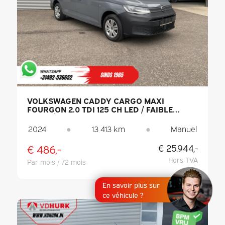
VOLKSWAGEN CADDY CARGO MAXI
FOURGON 2.0 TDI 125 CH LED / FAIBLE
KILOMÉTRAGE / PDC / CLIMATISATION
2024
●
13 413 km
●
Manuel
€ 486,-
€ 25.944,-
Hors TVA
Par mois / 72 mois
En savoir plus sur
ce véhicule ?