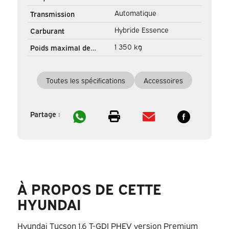
d'immatriculation
Automatique
Transmission
Hybride Essence
Carburant
1 350 kg
Poids maximal de
remorquage
Toutes les spécifications
Accessoires
Partage :
À PROPOS DE CETTE
HYUNDAI
Hyundai Tucson 1.6 T-GDI PHEV version Premium