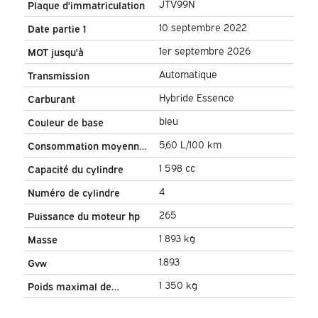
JTV99N
Plaque d'immatriculation
10 septembre 2022
Date partie 1
1er septembre 2026
MOT jusqu'à
Automatique
Transmission
Hybride Essence
Carburant
bleu
Couleur de base
5,60 L/100 km
Consommation moyenne
de carburant
1 598 cc
Capacité du cylindre
4
Numéro de cylindre
265
Puissance du moteur hp
1 893 kg
Masse
1.893
Gvw
1 350 kg
Poids maximal de
remorquage