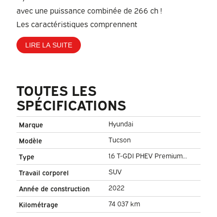
avec une puissance combinée de 266 ch !
Les caractéristiques comprennent
LIRE LA SUITE
TOUTES LES
SPÉCIFICATIONS
Hyundai
Marque
Tucson
Modèle
1.6 T-GDI PHEV Premium
Type
4WD/ LED/ Adapt. Cruise/
SUV
Travail corporel
Sièges/ Volant/ Carplay/
2022
Année de construction
Climat/ Navi/ Caméra
74 037 km
Kilométrage