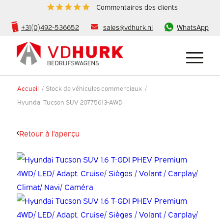
Commentaires des clients
+31(0)492-536652
sales@vdhurk.nl
WhatsApp
Accueil
/
Stock de véhicules commerciaux
/
Hyundai Tucson SUV 20775613-AWD
Retour à l'aperçu