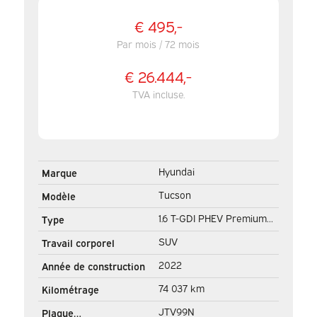
€ 495,-
Par mois / 72 mois
€ 26.444,-
TVA incluse.
Hyundai
Marque
Tucson
Modèle
1.6 T-GDI PHEV Premium
Type
4WD/ LED/ Adapt. Cruise/
SUV
Travail corporel
Sièges/ Volant/ Carplay/
2022
Année de construction
Climat/ Navi/ Caméra
74 037 km
Kilométrage
JTV99N
Plaque