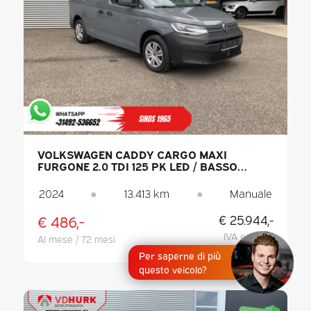
VOLKSWAGEN CADDY CARGO MAXI
FURGONE 2.0 TDI 125 PK LED / BASSO
CHILOMETRAGGIO / PDC / ARIA
CONDIZIONATA
2024
●
13.413 km
●
Manuale
€ 486,-
€ 25.944,-
IVA esclusa
Al mese / 72 mesi
Per saperne di più
questo veicolo?