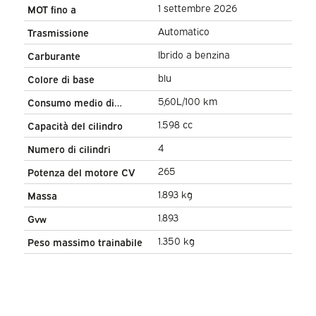
1 settembre 2026
MOT fino a
Automatico
Trasmissione
Ibrido a benzina
Carburante
blu
Colore di base
5,60L/100 km
Consumo medio di
carburante
1.598 cc
Capacità del cilindro
4
Numero di cilindri
265
Potenza del motore CV
1.893 kg
Massa
1.893
Gvw
1.350 kg
Peso massimo trainabile