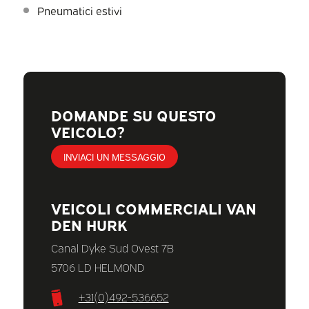
Pneumatici estivi
DOMANDE SU QUESTO
VEICOLO?
INVIACI UN MESSAGGIO
VEICOLI COMMERCIALI VAN
DEN HURK
Canal Dyke Sud Ovest 7B
5706 LD HELMOND
+31(0)492-536652