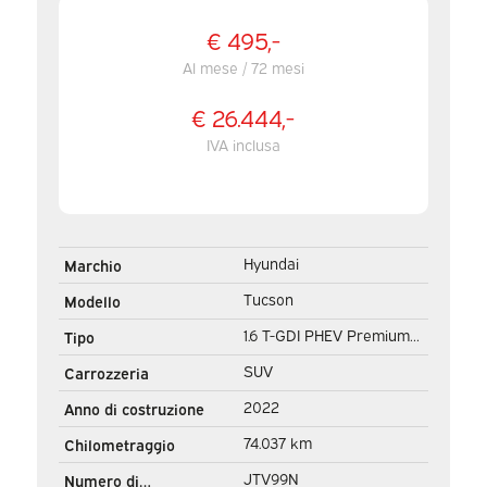
€ 495,-
Al mese / 72 mesi
€ 26.444,-
IVA inclusa
Hyundai
Marchio
Tucson
Modello
1.6 T-GDI PHEV Premium
Tipo
4WD/ LED/ Adapt. Cruise/
SUV
Carrozzeria
Sedili/ Volante/ Carplay/
2022
Anno di costruzione
Clima/ Navi/ Videocamera
74.037 km
Chilometraggio
JTV99N
Numero di