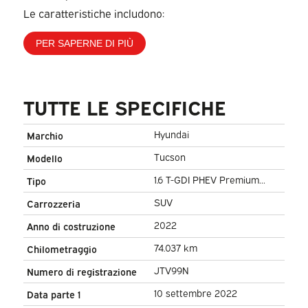
Le caratteristiche includono:
PER SAPERNE DI PIÙ
TUTTE LE SPECIFICHE
Hyundai
Marchio
Tucson
Modello
1.6 T-GDI PHEV Premium
Tipo
4WD/ LED/ Adapt. Cruise/
SUV
Carrozzeria
Sedili/ Volante/ Carplay/
2022
Anno di costruzione
Clima/ Navi/ Videocamera
74.037 km
Chilometraggio
JTV99N
Numero di registrazione
10 settembre 2022
Data parte 1