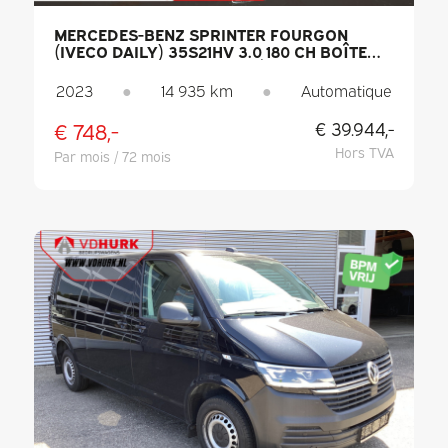
MERCEDES-BENZ SPRINTER FOURGON
(IVECO DAILY) 35S21HV 3.0 180 CH BOÎTE
AUTO. L2H3 LED / CAPACITÉ DE
REMORQUAGE DE 3,5 T / RÉGULATEUR DE
2023
●
14 935 km
●
Automatique
VITESSE ADAPTATIF / CARPLAY / SIÈGES
CHAUFFANTS / CLIMATISATION /
€ 748,-
€ 39.944,-
NAVIGATION / CAMÉRA / ATTELAGE
Hors TVA
Par mois / 72 mois