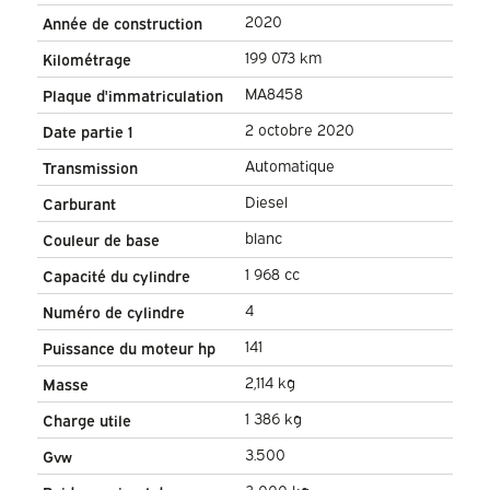
Portières/ Siège chauffant/
2020
Année de construction
Navigation/ Carplay/ Caméra/
199 073 km
Kilométrage
Régulateur de vitesse/
MA8458
Plaque d'immatriculation
Attelage/ Climatisation
2 octobre 2020
Date partie 1
Automatique
Transmission
Diesel
Carburant
blanc
Couleur de base
1 968 cc
Capacité du cylindre
4
Numéro de cylindre
141
Puissance du moteur hp
2,114 kg
Masse
1 386 kg
Charge utile
3.500
Gvw
3 000 kg