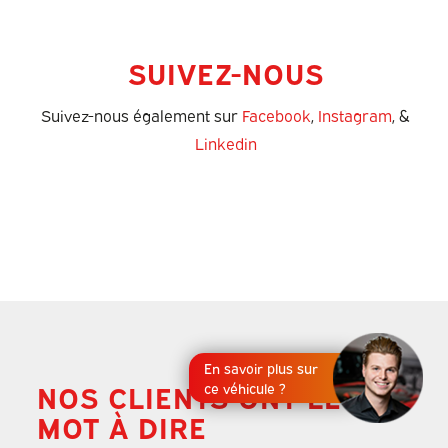
SUIVEZ-NOUS
Suivez-nous également sur
Facebook
,
Instagram
, &
Linkedin
En savoir plus sur
NOS CLIENTS ONT LEUR
ce véhicule ?
MOT À DIRE