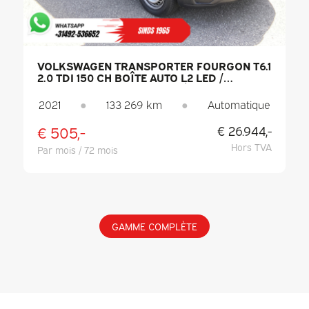
VOLKSWAGEN TRANSPORTER FOURGON T6.1
2.0 TDI 150 CH BOÎTE AUTO L2 LED /
CHAUFFAGE AUXILIAIRE / SIÈGES
CHAUFFANTS / CARPLAY / PDC /
2021
●
133 269 km
●
Automatique
RÉGULATEUR DE VITESSE / CLIMATISATION /
ATTELAGE
€ 505,-
€ 26.944,-
Hors TVA
Par mois / 72 mois
GAMME COMPLÈTE