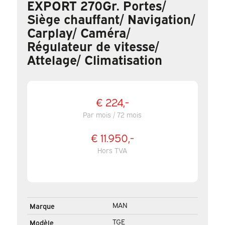
EXPORT 270Gr. Portes/
Siège chauffant/ Navigation/
Carplay/ Caméra/
Régulateur de vitesse/
Attelage/ Climatisation
€ 224,-
Par mois / 72 mois
€ 11.950,-
Hors TVA
MAN
Marque
TGE
Modèle