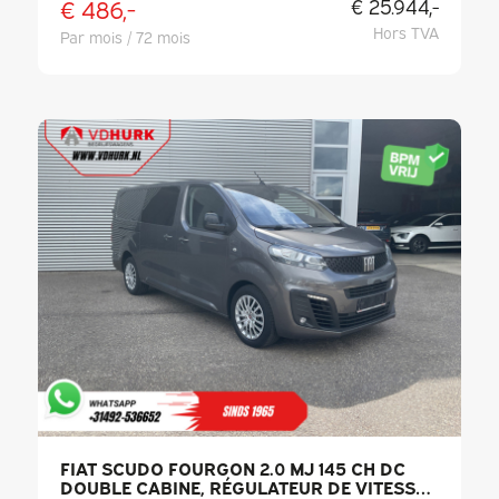
€ 486,-
€ 25.944,-
Hors TVA
Par mois / 72 mois
FIAT SCUDO FOURGON 2.0 MJ 145 CH DC
DOUBLE CABINE, RÉGULATEUR DE VITESSE