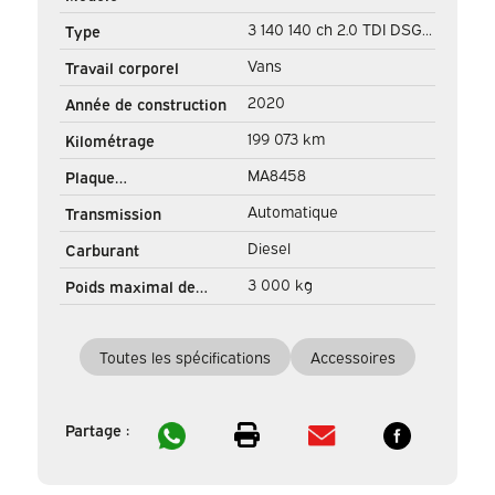
3 140 140 ch 2.0 TDI DSG
Type
Aut. L3H3 EXPORT 270 g.
Vans
Travail corporel
Portières/ Siège
2020
Année de construction
chauffant/ Navigation/
199 073 km
Kilométrage
Carplay/ Caméra/
MA8458
Plaque
Régulateur de vitesse/
d'immatriculation
Automatique
Transmission
Attelage/ Climatisation
Diesel
Carburant
3 000 kg
Poids maximal de
remorquage
Toutes les spécifications
Accessoires
Partage :