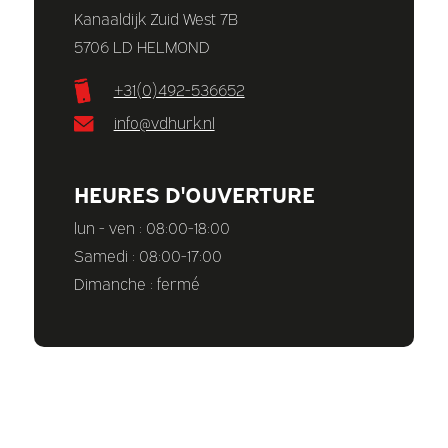
Kanaaldijk Zuid West 7B
5706 LD HELMOND
+31(0)492-536652
info@vdhurk.nl
HEURES D'OUVERTURE
lun - ven : 08:00-18:00
Samedi : 08:00-17:00
Dimanche : fermé