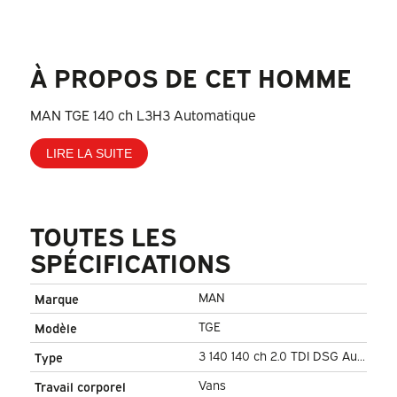
À PROPOS DE CET HOMME
MAN TGE 140 ch L3H3 Automatique
LIRE LA SUITE
TOUTES LES
SPÉCIFICATIONS
MAN
Marque
TGE
Modèle
3 140 140 ch 2.0 TDI DSG Aut.
Type
L3H3 EXPORT 270 g.
Vans
Travail corporel