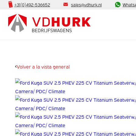
+31(0)492-536652
sales@vdhurk.nl
Whats
Volver a la vista general