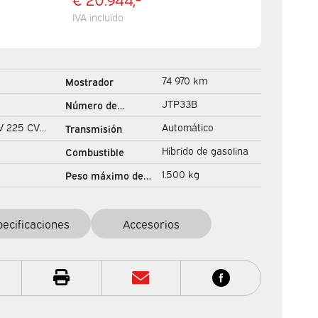
IVA incluido
construcción
74 970 km
Mostrador
PDC/ Climate
JTP33B
Número de
registro
V 225 CV
Automático
Transmisión
 Seatverw./
Híbrido de gasolina
Combustible
verw./ Navi/
1.500 kg
Peso máximo de
/ Camera/
remolque
pecificaciones
Accesorios