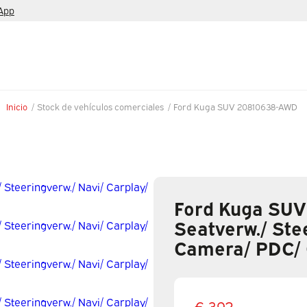
App
Inicio
/
Stock de vehículos comerciales
/
Ford Kuga SUV 20810638-AWD
Ford Kuga SUV
Seatverw./ Ste
Camera/ PDC/ 
€ 392,-