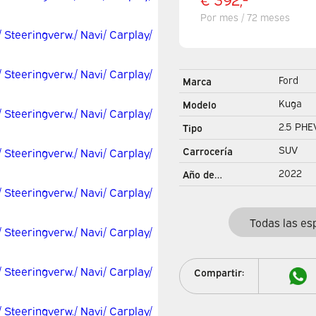
Por mes / 72 meses
Ford
Marca
Kuga
Modelo
2.5 PHE
Tipo
Titanium
SUV
Carrocería
Steering
2022
Año de
Carplay
Todas las es
Compartir: