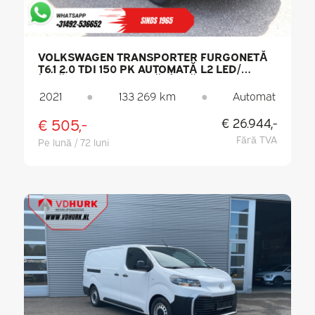
VOLKSWAGEN TRANSPORTER FURGONETĂ
T6.1 2.0 TDI 150 PK AUTOMATĂ L2 LED/
ÎNCĂLZIRE AUTONOMĂ/ ÎNCĂLZIRE
SCAUNE/ CARPLAY/ PDC/ CRUISE
2021
●
133 269 km
●
Automat
CONTROL/ AER CONDIȚIONAT/ CÂRLIG DE
REMORCARE
€ 505,-
€ 26.944,-
Fără TVA
Pe lună / 72 luni