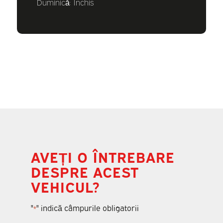
Duminică: Închis
AVEȚI O ÎNTREBARE
DESPRE ACEST
VEHICUL?
"
" indică câmpurile obligatorii
*