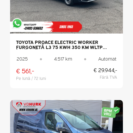
TOYOTA PROACE ELECTRIC WORKER
FURGONETĂ L3 75 KWH 350 KM WLTP
ÎNCĂRCĂTOR RAPID / CARPLAY /
CLIMATIZARE / PDC / CRUISE CONTROL /
2025
●
4.517 km
●
Automat
DAB
€ 561,-
€ 29.944,-
Fără TVA
Pe lună / 72 luni