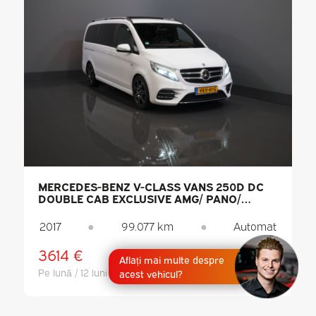
MERCEDES-BENZ V-CLASS VANS 250D DC
DOUBLE CAB EXCLUSIVE AMG/ PANO/
SEATVENT./ MEM.SEATS/ COOLING
COMPARTMENT/ ADAPT.CRUISE/ 360
2017
●
99.077 km
●
Automat
CAMERA/ BURMESTER/ STANDKACHEL/ L
3614 €
€ 39.744,-
Aflați mai multe despre
Fără TVA
Pe lună / 12 luni
acest vehicul?