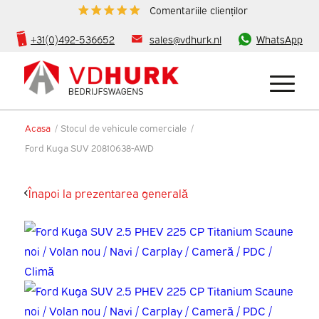
Comentariile clienților
+31(0)492-536652
sales@vdhurk.nl
WhatsApp
Acasa
/
Stocul de vehicule comerciale
/
Ford Kuga SUV 20810638-AWD
Înapoi la prezentarea generală