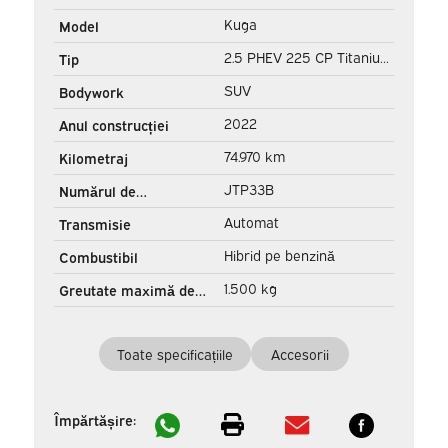
Kuga
Model
2.5 PHEV 225 CP Titanium
Tip
Scaune / Volan / Navi /
SUV
Bodywork
Carplay / Cameră / PDC /
2022
Anul construcției
Climatizare
74.970 km
Kilometraj
JTP33B
Numărul de
înregistrare
Automat
Transmisie
Hibrid pe benzină
Combustibil
1.500 kg
Greutate maximă de
tractare
Toate specificațiile
Accesorii
Împărtășire: