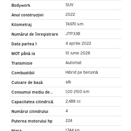
Scaune / Volan / Navi /
SUV
Bodywork
Carplay / Cameră / PDC /
2022
Anul construcției
Climatizare
74.970 km
Kilometraj
JTP33B
Numărul de înregistrare
4 aprilie 2022
Data partea 1
10 iunie 2028
MOT până la
Automat
Transmisie
Hibrid pe benzină
Combustibil
alb
Culoare de bază
1,00 l/100 km
Consumul mediu de
combustibil
2,488 cc
Capacitatea cilindrică
4
Numărul cilindrului
224
Puterea motorului hp
1,744 kg
Masa