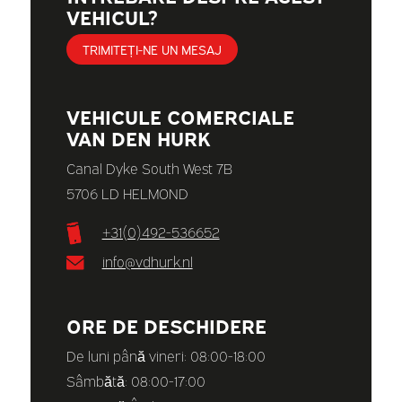
VEHICUL?
TRIMITEȚI-NE UN MESAJ
VEHICULE COMERCIALE
VAN DEN HURK
Canal Dyke South West 7B
5706 LD HELMOND
+31(0)492-536652
info@vdhurk.nl
ORE DE DESCHIDERE
De luni până vineri: 08:00-18:00
Sâmbătă: 08:00-17:00