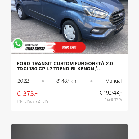
FORD TRANSIT CUSTOM FURGONETĂ 2.0
TDCI 130 CP L2 TREND BI-XENON /
CAPACITATE DE REMORCARE 2,8 T /
CARPLAY / CAMERĂ DE MARȘARIER / PDC /
2022
●
81.487 km
●
Manual
CRUISE CONTROL / DAB / AER CONDIȚIONAT
€ 373,-
€ 19.944,-
Fără TVA
Pe lună / 72 luni