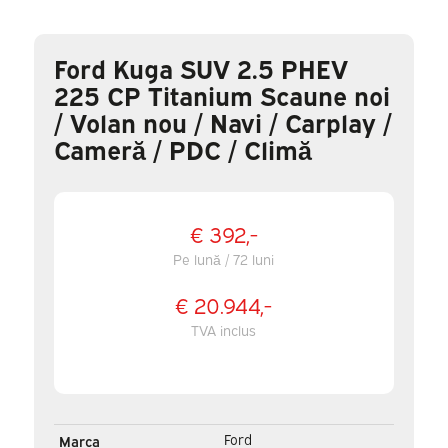
Ford Kuga SUV 2.5 PHEV
225 CP Titanium Scaune noi
/ Volan nou / Navi / Carplay /
Cameră / PDC / Climă
€ 392,-
Pe lună / 72 luni
€ 20.944,-
TVA inclus
Ford
Marca