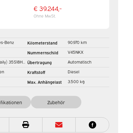
€ 39.244,-
Ohne MwSt.
es-Benz
90.970 km
Kilometerstand
Spoiler/ Gev.stoel/
V45NKX
Nummernschild
Adapt.Cruise/ Navi/
aily) 35S18HV
Automatisch
Übertragung
Carplay/ Klima/ 44
 ZF BPM FREE!
en
Diesel
Kraftstoff
wagen
3.500 kg
Max. Anhängelast
ppe/ LED/
ifikationen
Zubehör