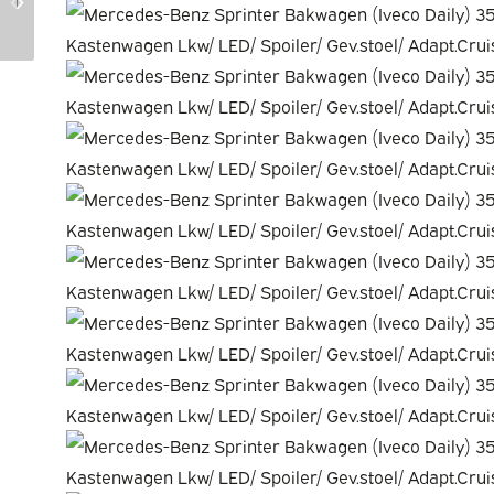
20859673-AWD
20845340-AWD