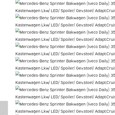
Fiat Scudo Van
Opel Movano Van