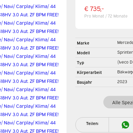
€ 735,-
Pro Monat / 72 Monate
Merced
Marke
Sprinter
Modell
(Iveco D
Typ
3.0 Aut.
Bakwag
Körperarbeit
Kasten
2023
Baujahr
Heckkla
Alle Spez
Teilen: