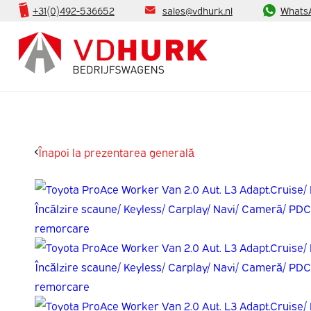
+31(0)492-536652
sales@vdhurk.nl
Whats
Înapoi la prezentarea generală