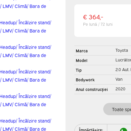
€ 364,-
Pe lună / 72 luni
Toyota
Marca
Lucrăto
Model
2.0 Aut.
Tip
Adapt.Cr
Van
Bodywork
Headup/ 
2020
Anul construcției
stand/ Î
Toate spe
Împărtășire: