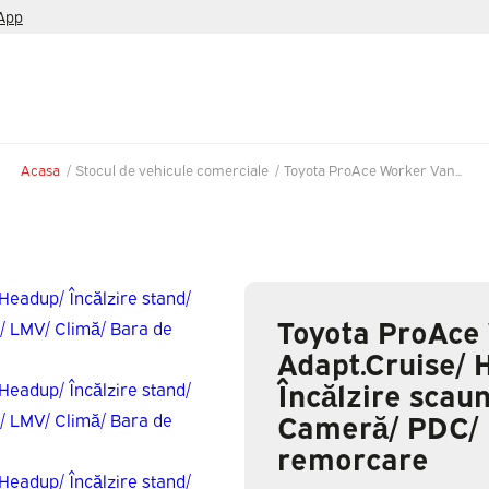
App
Acasa
/
Stocul de vehicule comerciale
/
Toyota ProAce Worker Van...
Toyota ProAce 
Adapt.Cruise/ 
Încălzire scaun
Cameră/ PDC/ 
remorcare