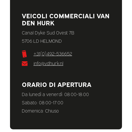
VEICOLI COMMERCIALI VAN
DEN HURK
Canal Dyke Sud Ovest 7B
5706 LD HELMOND
+31(0)492-536652
info@vdhurk.nl
ORARIO DI APERTURA
Da lunedì a venerdì: 08:00-18:00
Sabato: 08:00-17:00
Domenica: Chiuso