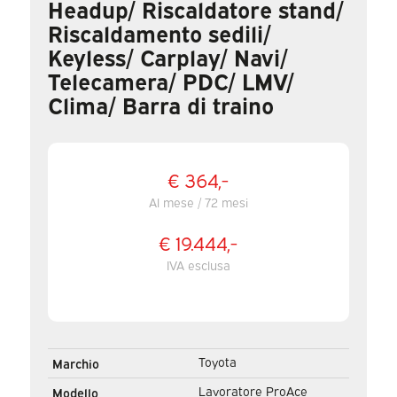
Headup/ Riscaldatore stand/
Riscaldamento sedili/
Keyless/ Carplay/ Navi/
Telecamera/ PDC/ LMV/
Clima/ Barra di traino
€ 364,-
Al mese / 72 mesi
€ 19.444,-
IVA esclusa
Toyota
Marchio
Lavoratore ProAce
Modello