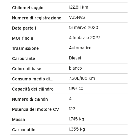
sedili/ Keyless/ Carplay/ Navi/
122.811 km
Chilometraggio
Telecamera/ PDC/ LMV/
V35NVS
Numero di registrazione
Clima/ Barra di traino
13 marzo 2020
Data parte 1
4 febbraio 2027
MOT fino a
Automatico
Trasmissione
Diesel
Carburante
bianco
Colore di base
7,50L/100 km
Consumo medio di
carburante
1.997 cc
Capacità del cilindro
4
Numero di cilindri
122
Potenza del motore CV
1.745 kg
Massa
1.355 kg
Carico utile