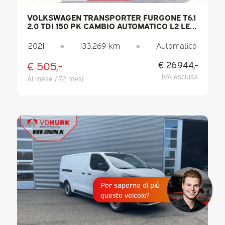
VOLKSWAGEN TRANSPORTER FURGONE T6.1
2.0 TDI 150 PK CAMBIO AUTOMATICO L2 LED
/ RISCALDAMENTO AUTONOMO / SEDILI
RISCALDATI / CARPLAY / PDC / CRUISE
2021
●
133.269 km
●
Automatico
CONTROL / ARIA CONDIZIONATA / GANCIO
DI TRAINO
€ 505,-
€ 26.944,-
IVA esclusa
Al mese / 72 mesi
Per saperne di più
questo veicolo?