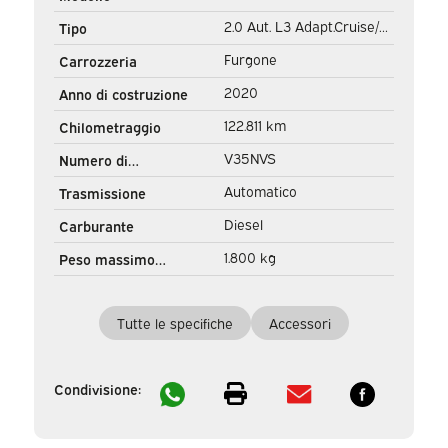
2.0 Aut. L3 Adapt.Cruise/
Tipo
Headup/ Riscaldamento
Furgone
Carrozzeria
del cavalletto/
2020
Anno di costruzione
Riscaldamento dei sedili/
122.811 km
Chilometraggio
Keyless/ Carplay/ Navi/
V35NVS
Numero di
Telecamera/ PDC/ LMV/
registrazione
Automatico
Trasmissione
Clima/ Barra di traino
Diesel
Carburante
1.800 kg
Peso massimo
trainabile
Tutte le specifiche
Accessori
Condivisione: