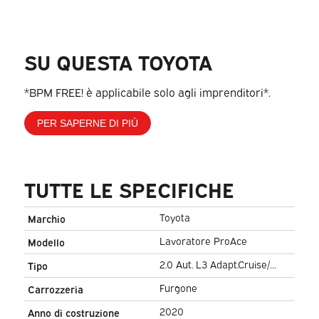
SU QUESTA TOYOTA
*BPM FREE! è applicabile solo agli imprenditori*.
PER SAPERNE DI PIÙ
TUTTE LE SPECIFICHE
Toyota
Marchio
Lavoratore ProAce
Modello
2.0 Aut. L3 Adapt.Cruise/
Tipo
Headup/ Riscaldamento del
Furgone
Carrozzeria
cavalletto/ Riscaldamento dei
2020
Anno di costruzione