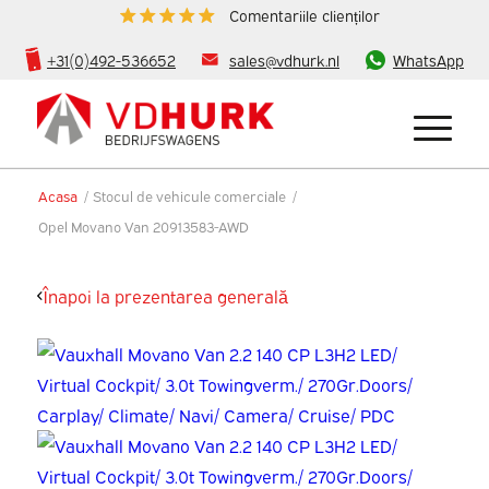
Comentariile clienților
+31(0)492-536652
sales@vdhurk.nl
WhatsApp
Acasa
/
Stocul de vehicule comerciale
/
Opel Movano Van 20913583-AWD
Înapoi la prezentarea generală