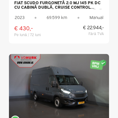
FIAT SCUDO FURGONETĂ 2.0 MJ 145 PK DC
CU CABINĂ DUBLĂ, CRUISE CONTROL
ADAPTATIV / 2 UȘI GLISANTE / ACCES FĂRĂ
CHEIE / CARPLAY / SISTEM DE NAVIGAȚIE / 6
2023
●
69.599 km
●
Manual
LOCURI / CLIMATIZARE / CAMERĂ DE
MARȘARIER / PDC
€ 430,-
€ 22.944,-
Fără TVA
Pe lună / 72 luni