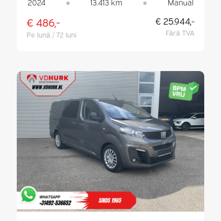
2024
●
13.413 km
●
Manual
€ 486,-
€ 25.944,-
Fără TVA
Pe lună / 72 luni