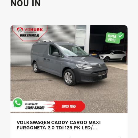
NOU ÎN
VOLKSWAGEN CADDY CARGO MAXI
FURGONETĂ 2.0 TDI 125 PK LED/
KILOMETRAJ REDUS/ PDC/ AER
CONDIȚIONAT