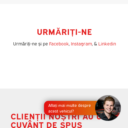
URMĂRIȚI-NE
Urmăriți-ne și pe
Facebook
,
Instagram
, &
Linkedin
Aflați mai multe despre
acest vehicul?
CLIENȚII NOȘTRI AU UN
CUVÂNT DE SPUS