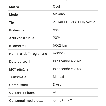
Opel
Marca
Movano
Model
2.2 140 CP L3H2 LED/ Virtual
Tip
Cockpit/ 3.0t remorcare M./
Van
Bodywork
270Gr.uși/ Carplay/ Clima/
2024
Anul construcției
Navi/ Camera/ Cruise/ PDC
6,062 km
Kilometraj
V62PGK
Numărul de înregistrare
18 decembrie 2024
Data partea 1
18 decembrie 2027
MOT până la
Manual
Transmisie
Diesel
Combustibil
alb
Culoare de bază
7,70L/100 km
Consumul mediu de