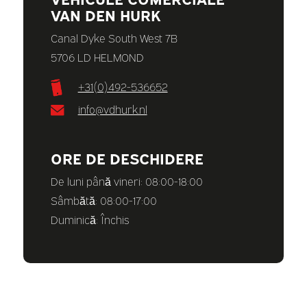
VAN DEN HURK
Canal Dyke South West 7B
5706 LD HELMOND
+31(0)492-536652
info@vdhurk.nl
ORE DE DESCHIDERE
De luni până vineri: 08:00-18:00
Sâmbătă: 08:00-17:00
Duminică: Închis