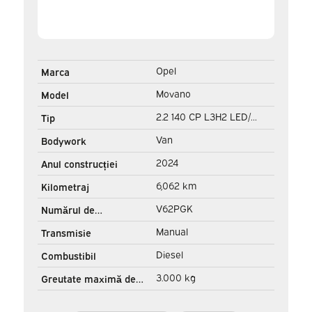
Opel
Marca
Movano
Model
2.2 140 CP L3H2 LED/
Tip
Virtual Cockpit/ 3.0t
Van
Bodywork
remorcare M./ 270Gr.uși/
2024
Anul construcției
Carplay/ Clima/ Navi/
6,062 km
Kilometraj
Camera/ Cruise/ PDC
V62PGK
Numărul de
înregistrare
Manual
Transmisie
Diesel
Combustibil
3.000 kg
Greutate maximă de
tractare