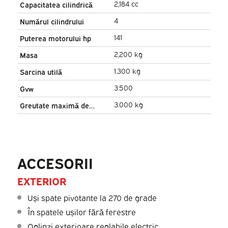
combustibil
2,184 cc
Capacitatea cilindrică
4
Numărul cilindrului
141
Puterea motorului hp
2,200 kg
Masa
1.300 kg
Sarcina utilă
3.500
Gvw
3.000 kg
Greutate maximă de
tractare
ACCESORII
EXTERIOR
Uși spate pivotante la 270 de grade
În spatele ușilor fără ferestre
Oglinzi exterioare reglabile electric