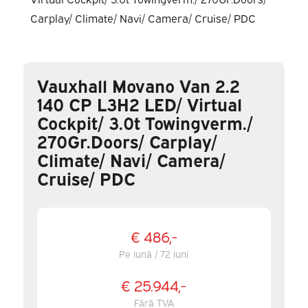
Vauxhall Movano Van 2.2
140 CP L3H2 LED/ Virtual
Cockpit/ 3.0t Towingverm./
270Gr.Doors/ Carplay/
Climate/ Navi/ Camera/
Cruise/ PDC
€ 486,-
Pe lună / 72 luni
€ 25.944,-
Fără TVA