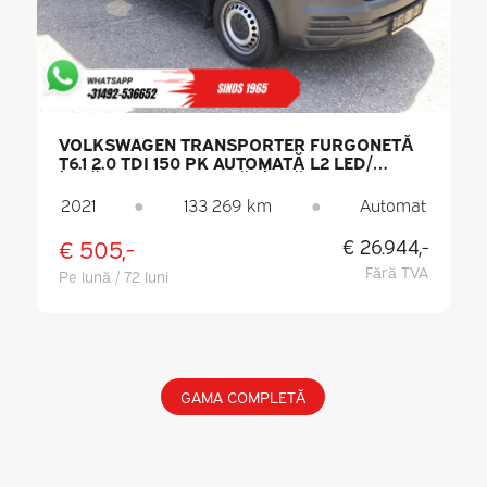
VOLKSWAGEN TRANSPORTER FURGONETĂ
T6.1 2.0 TDI 150 PK AUTOMATĂ L2 LED/
ÎNCĂLZIRE AUTONOMĂ/ ÎNCĂLZIRE
SCAUNE/ CARPLAY/ PDC/ CRUISE
2021
●
133 269 km
●
Automat
CONTROL/ AER CONDIȚIONAT/ CÂRLIG DE
REMORCARE
€ 505,-
€ 26.944,-
Fără TVA
Pe lună / 72 luni
GAMA COMPLETĂ