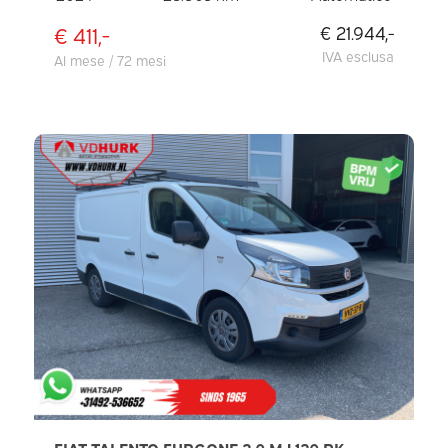
€ 411,-
€ 21.944,-
IVA esclusa
Al mese / 72 mesi
FIAT TALENTO FURGONE 2.0 MJ 120 PK