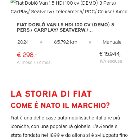
FIAT DOBLÒ VAN 1.5 HDI 100 CV (DEMO) 3
PERS./ CARPLAY/ SEATVERW./
TELECAMERA/ PDC/ CRUISE/ AIRCO
2024
●
65.792 km
●
Manuale
€ 298,-
€ 15.944,-
IVA esclusa
Al mese / 72 mesi
LA STORIA DI FIAT
COME È NATO IL MARCHIO?
Fiat è una delle case automobilistiche italiane più
iconiche, con una popolarità globale. L'azienda è
stata fondata nel 1899 e da allora si è sviluppata fino