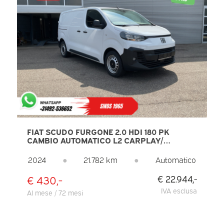
FIAT SCUDO FURGONE 2.0 HDI 180 PK
CAMBIO AUTOMATICO L2 CARPLAY/
NAVIGATORE/ TELECAMERA/ SENSORI DI
PARCHEGGIO/ CRUISE CONTROL/ ARIA
2024
●
21.782 km
●
Automatico
CONDIZIONATA
€ 430,-
€ 22.944,-
IVA esclusa
Al mese / 72 mesi