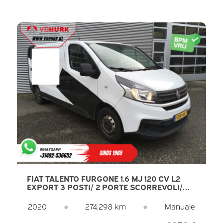
FIAT TALENTO FURGONE 1.6 MJ 120 CV L2
EXPORT 3 POSTI/ 2 PORTE SCORREVOLI/
NAVIGATORE/ ARIA CONDIZIONATA/ PDC/
GANCIO DI TRAINO
2020
●
274.298 km
●
Manuale