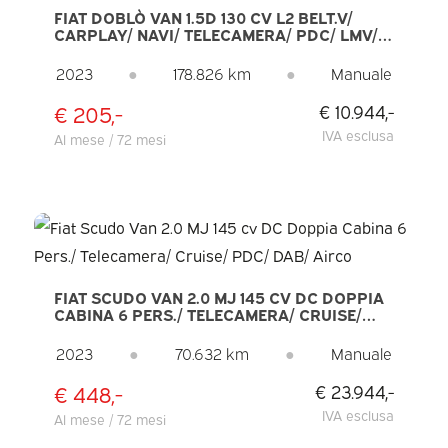
FIAT DOBLÒ VAN 1.5D 130 CV L2 BELT.V/
CARPLAY/ NAVI/ TELECAMERA/ PDC/ LMV/
CRUISE/ AIRCO
2023
●
178.826 km
●
Manuale
€ 205,-
€ 10.944,-
IVA esclusa
Al mese / 72 mesi
FIAT SCUDO VAN 2.0 MJ 145 CV DC DOPPIA
CABINA 6 PERS./ TELECAMERA/ CRUISE/
PDC/ DAB/ AIRCO
2023
●
70.632 km
●
Manuale
€ 448,-
€ 23.944,-
IVA esclusa
Al mese / 72 mesi