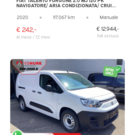
NAVIGATORE/ ARIA CONDIZIONATA/ CRUISE
CONTROL/ TETTO APRIBILE/ SENSORI DI
PARCHEGGIO/ GANCIO DI TRAINO
2020
●
117.067 km
●
Manuale
€ 242,-
€ 12.944,-
IVA esclusa
Al mese / 72 mesi