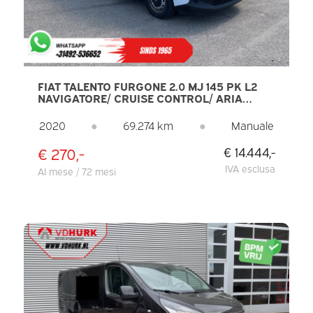
FIAT TALENTO FURGONE 2.0 MJ 145 PK L2
NAVIGATORE/ CRUISE CONTROL/ ARIA
CONDIZIONATA/ SENSORI DI PARCHEGGIO/
GANCIO DI TRAINO
2020
●
69.274 km
●
Manuale
€ 270,-
€ 14.444,-
IVA esclusa
Al mese / 72 mesi