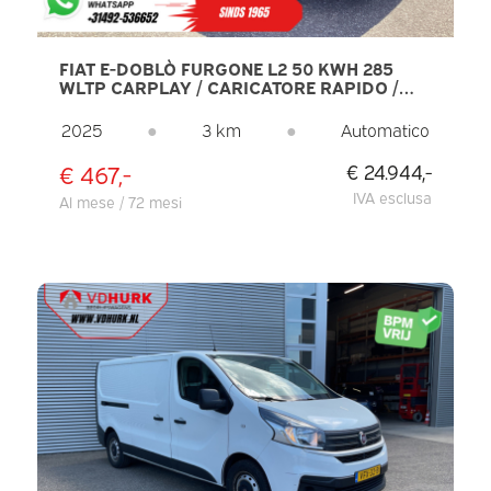
FIAT E-DOBLÒ FURGONE L2 50 KWH 285
WLTP CARPLAY / CARICATORE RAPIDO /
TELECAMERA / CRUISE CONTROL / 3 POSTI /
ARIA CONDIZIONATA / DAB
2025
●
3 km
●
Automatico
€ 467,-
€ 24.944,-
IVA esclusa
Al mese / 72 mesi