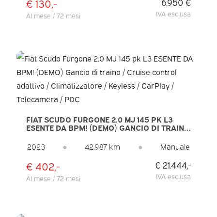
€ 130,-
6.950 €
IVA esclusa
Al mese / 72 mesi
FIAT SCUDO FURGONE 2.0 MJ 145 PK L3
ESENTE DA BPM! (DEMO) GANCIO DI TRAINO
/ CRUISE CONTROL ADATTIVO /
CLIMATIZZATORE / KEYLESS / CARPLAY /
2023
●
42.987 km
●
Manuale
TELECAMERA / PDC
€ 402,-
€ 21.444,-
IVA esclusa
Al mese / 72 mesi