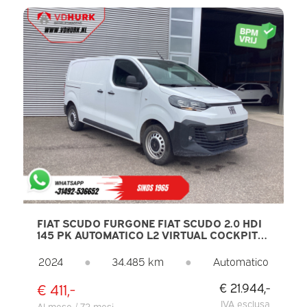
FIAT SCUDO FURGONE FIAT SCUDO 2.0 HDI
145 PK AUTOMATICO L2 VIRTUAL COCKPIT/
CARPLAY/ NAVIGATORE/ TELECAMERA/
PDC/ CRUISE CONTROL/ ARIA
2024
●
34.485 km
●
Automatico
CONDIZIONATA
€ 411,-
€ 21.944,-
IVA esclusa
Al mese / 72 mesi