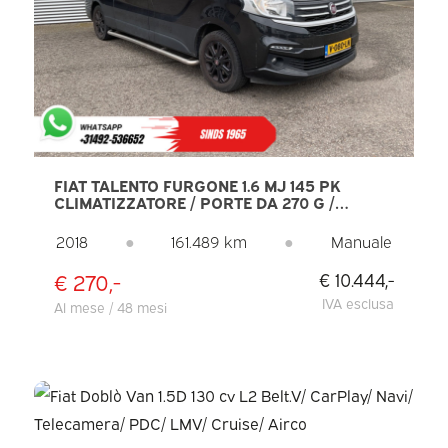
FIAT TALENTO FURGONE 1.6 MJ 145 PK
CLIMATIZZATORE / PORTE DA 270 G /
NAVIGATORE / CRUISE CONTROL /
TELECAMERA / BARRE LATERALI / CERCHI
2018
●
161.489 km
●
Manuale
DA 17” LMV / PDC / GANCIO DI TRAINO
€ 270,-
€ 10.444,-
IVA esclusa
Al mese / 48 mesi