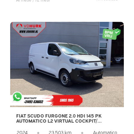
FIAT SCUDO FURGONE 2.0 HDI 145 PK
AUTOMATICO L2 VIRTUAL COCKPIT/
CARPLAY/ NAVIGATORE/ TELECAMERA/
PDC/ CRUISE CONTROL/ CLIMATIZZATORE
2024
●
23.503 km
●
Automatico