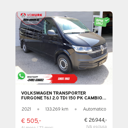
VOLKSWAGEN TRANSPORTER
FURGONE T6.1 2.0 TDI 150 PK CAMBIO
AUTOMATICO L2 LED /
RISCALDAMENTO AUTONOMO / SEDILI
2021
●
133.269 km
●
Automatico
RISCALDATI / CARPLAY / PDC / CRUISE
CONTROL / ARIA CONDIZIONATA /
€ 505,-
€ 26.944,-
GANCIO DI TRAINO
IVA esclusa
Al mese / 72 mesi