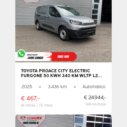
TOYOTA PROACE CITY ELECTRIC
FURGONE 50 KWH 340 KM WLTP L2
LED / 3 POSTI / CARICATORE RAPIDO /
RISCALDAMENTO AUTONOMO / SEDILI
2025
●
3.436 km
●
Automatico
RISCALDATI / VOLANTE RISCALDATO /
CARPLAY / TELECAMERA / PDC /
€ 467,-
€ 24.944,-
CRUISE CONTROL / ARIA
CONDIZIONATA
IVA esclusa
Al mese / 72 mesi