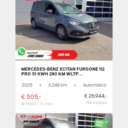
MERCEDES-BENZ ECITAN FURGONE 112
PRO 51 KWH 280 KM WLTP
CARICATORE RAPIDO /
RISCALDAMENTO SEDILI / CARPLAY /
2025
●
6.248 km
●
Automatico
NAVIGATORE / TELECAMERA /
CLIMATIZZATORE / PDC / CRUISE
€ 505,-
€ 26.944,-
CONTROL
IVA esclusa
Al mese / 72 mesi