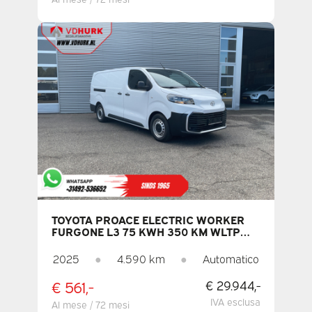
TOYOTA PROACE ELECTRIC WORKER
FURGONE L3 75 KWH 350 KM WLTP
CARICA RAPIDA / CARPLAY /
CLIMATIZZATORE / PDC / CRUISE
2025
●
4.590 km
●
Automatico
CONTROL / DAB
€ 561,-
€ 29.944,-
IVA esclusa
Al mese / 72 mesi