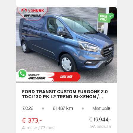
FORD TRANSIT CUSTOM FURGONE 2.0
TDCI 130 PK L2 TREND BI-XENON /
CAPACITÀ DI TRAINO 2,8 T / CARPLAY /
TELECAMERA / PDC / CRUISE CONTROL
2022
●
81.487 km
●
Manuale
/ DAB / ARIA CONDIZIONATA
€ 373,-
€ 19.944,-
IVA esclusa
Al mese / 72 mesi