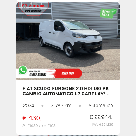
FIAT SCUDO FURGONE 2.0 HDI 180 PK
CAMBIO AUTOMATICO L2 CARPLAY/
NAVIGATORE/ TELECAMERA/ SENSORI
DI PARCHEGGIO/ CRUISE CONTROL/
2024
●
21.782 km
●
Automatico
ARIA CONDIZIONATA
€ 430,-
€ 22.944,-
IVA esclusa
Al mese / 72 mesi