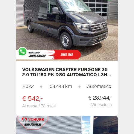
VOLKSWAGEN CRAFTER FURGONE 35
2.0 TDI 180 PK DSG AUTOMATICO L3H3
TETTOIA + SCALETTA / PORTE DA
270GR. / SEDILE RISCALDATO /
2022
●
103.443 km
●
Automatico
CARPLAY / NAVIGATORE /
TELECAMERA / PDC / CRUISE CONTROL
€ 542,-
€ 28.944,-
/ ARIA CONDIZIONATA
IVA esclusa
Al mese / 72 mesi