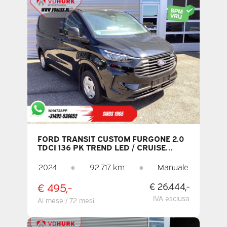
FORD TRANSIT CUSTOM FURGONE 2.0
TDCI 136 PK TREND LED / CRUISE
CONTROL ADATTIVO /
RISCALDAMENTO SEDILI / CARPLAY /
2024
●
92.717 km
●
Manuale
NAVIGATORE / TELECAMERA /
CLIMATIZZATORE / PDC / DAB
€ 495,-
€ 26.444,-
IVA esclusa
Al mese / 72 mesi