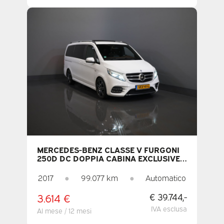
MERCEDES-BENZ CLASSE V FURGONI
250D DC DOPPIA CABINA EXCLUSIVE
AMG/ PANO/ SEATVENT./ MEM.SEATS/
COMPARTIMENTO DI
2017
●
99.077 km
●
Automatico
RAFFREDDAMENTO/ ADAPT.CRUISE/
360 CAMERA/ BURMESTER/
3.614 €
€ 39.744,-
STANDKACHEL/ L
IVA esclusa
Al mese / 12 mesi