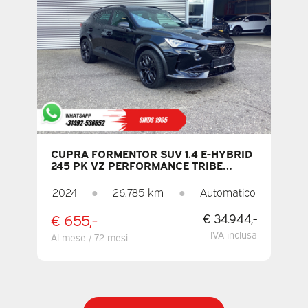
CUPRA FORMENTOR SUV 1.4 E-HYBRID
245 PK VZ PERFORMANCE TRIBE
EDITION: VALVOLE ELETTRICHE /
MEMORIA / MATRIX / RISCALDAMENTO
2024
●
26.785 km
●
Automatico
AUTONOMO / CRUISE CONTROL
ADATTIVO / CARPLAY / TELECAMERA /
€ 655,-
€ 34.944,-
SEDILI
IVA inclusa
Al mese / 72 mesi