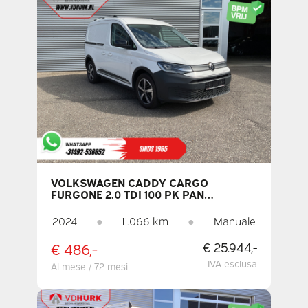
VOLKSWAGEN CADDY CARGO
FURGONE 2.0 TDI 100 PK PAN
AMERICANA LED / 2 PORTE
SCORREVOLI / VIRTUAL COCKPIT /
2024
●
11.066 km
●
Manuale
CARPLAY / TELECAMERA / PDC /
CRUISE CONTROL / ARIA
€ 486,-
€ 25.944,-
CONDIZIONATA
IVA esclusa
Al mese / 72 mesi