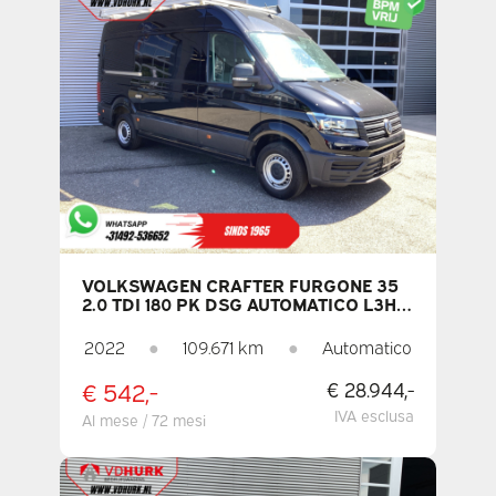
VOLKSWAGEN CRAFTER FURGONE 35
2.0 TDI 180 PK DSG AUTOMATICO L3H3
TETTOIA + SCALETTA / PORTE DA
270GR. / SEDILE RISCALDATO /
2022
●
109.671 km
●
Automatico
CARPLAY / NAVIGATORE /
TELECAMERA / PDC / CRUISE CONTROL
€ 542,-
€ 28.944,-
/ ARIA CONDIZIONATA
IVA esclusa
Al mese / 72 mesi