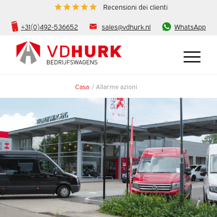
Recensioni dei clienti
+31(0)492-536652
sales@vdhurk.nl
WhatsApp
Casa
/
Allarme azioni