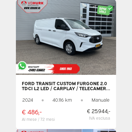
FORD TRANSIT CUSTOM FURGONE 2.0
TDCI L2 LED / CARPLAY / TELECAMERA
/ CLIMATIZZATORE / PDC / CRUISE
CONTROL / DAB
2024
●
40.116 km
●
Manuale
€ 486,-
€ 25.944,-
IVA esclusa
Al mese / 72 mesi