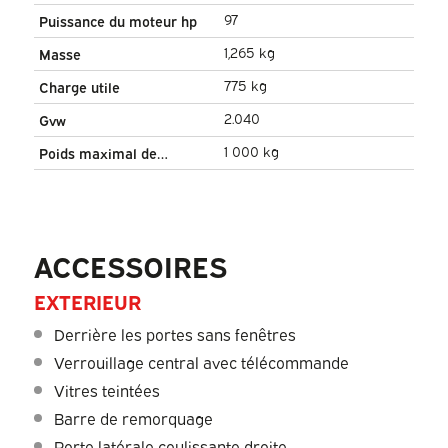
97
Puissance du moteur hp
1,265 kg
Masse
775 kg
Charge utile
2.040
Gvw
1 000 kg
Poids maximal de
remorquage
ACCESSOIRES
EXTERIEUR
Derrière les portes sans fenêtres
Verrouillage central avec télécommande
Vitres teintées
Barre de remorquage
Porte latérale coulissante droite