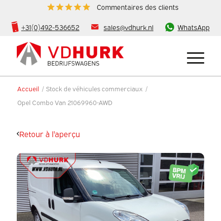
Commentaires des clients
+31(0)492-536652
sales@vdhurk.nl
WhatsApp
Accueil
/
Stock de véhicules commerciaux
/
Opel Combo Van 21069960-AWD
Retour à l'aperçu