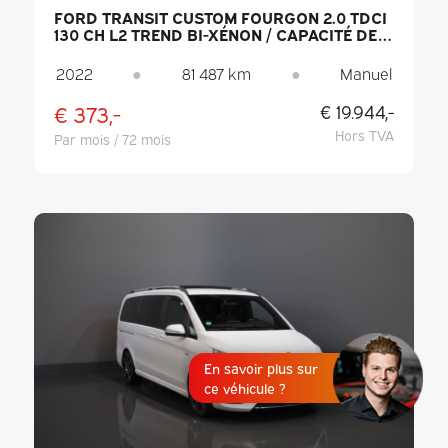
FORD TRANSIT CUSTOM FOURGON 2.0 TDCI
130 CH L2 TREND BI-XÉNON / CAPACITÉ DE
REMORQUAGE DE 2,8 T / CARPLAY /
CAMÉRA / AIDE AU STATIONNEMENT /
2022
●
81 487 km
●
Manuel
RÉGULATEUR DE VITESSE / DAB /
CLIMATISATION
€ 373,-
€ 19.944,-
Hors TVA
Par mois / 72 mois
En savoir plus sur
ce véhicule ?