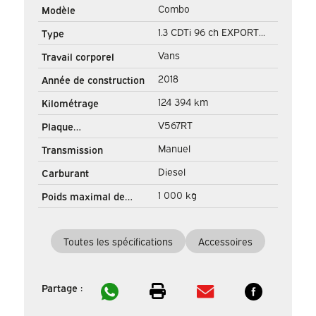
Combo
Modèle
1.3 CDTi 96 ch EXPORT
Type
Airco/ Bluetooth/ Towbar
Vans
Travail corporel
2018
Année de construction
124 394 km
Kilométrage
V567RT
Plaque
d'immatriculation
Manuel
Transmission
Diesel
Carburant
1 000 kg
Poids maximal de
remorquage
Toutes les spécifications
Accessoires
Partage :