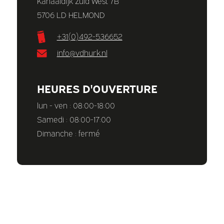
Kanaaldijk Zuid West 7B
5706 LD HELMOND
+31(0)492-536652
info@vdhurk.nl
HEURES D'OUVERTURE
lun - ven : 08:00-18:00
Samedi : 08:00-17:00
Dimanche : fermé