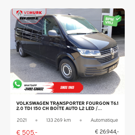
VOLKSWAGEN TRANSPORTER FOURGON T6.1
2.0 TDI 150 CH BOÎTE AUTO L2 LED /
CHAUFFAGE AUXILIAIRE / SIÈGES
CHAUFFANTS / CARPLAY / PDC /
2021
●
133 269 km
●
Automatique
RÉGULATEUR DE VITESSE / CLIMATISATION /
ATTELAGE
€ 505,-
€ 26.944,-