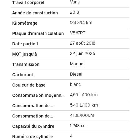
Vans
Travail corporel
2018
Année de construction
124 394 km
Kilométrage
V567RT
Plaque d'immatriculation
27 août 2018
Date partie 1
22 juin 2026
MOT jusqu'à
Manuel
Transmission
Diesel
Carburant
blanc
Couleur de base
4,60 L/100 km
Consommation moyenne
de carburant
5,40 L/100 km
Consommation de
carburant en ville
4.10L/100km
Consommation de
carburant sur route
1 248 cc
Capacité du cylindre
4
Numéro de cylindre