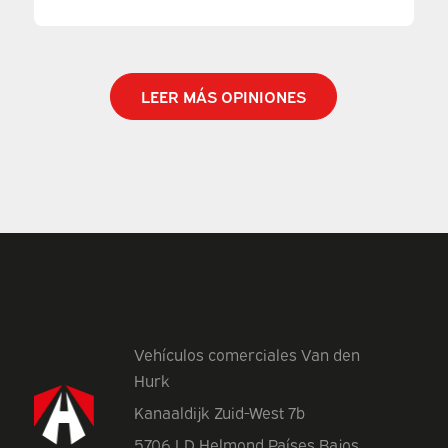
LEER MÁS OPINIONES
Vehículos comerciales Van den
Hurk
Kanaaldijk Zuid-West 7b
5706 LD Helmond Países Bajos