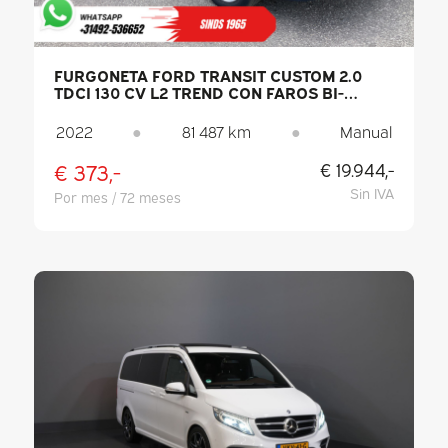
FURGONETA FORD TRANSIT CUSTOM 2.0
TDCI 130 CV L2 TREND CON FAROS BI-
XENÓN, CAPACIDAD DE REMOLQUE DE 2,8 T,
CARPLAY, CÁMARA, PDC, CONTROL DE
2022
●
81 487 km
●
Manual
CRUCERO, DAB Y AIRE ACONDICIONADO
€ 373,-
€ 19.944,-
Sin IVA
Por mes / 72 meses