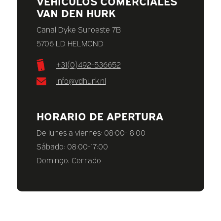
VEHÍCULOS COMERCIALES
VAN DEN HURK
Canal Dyke Suroeste 7B
5706 LD HELMOND
+31(0)492-536652
info@vdhurk.nl
HORARIO DE APERTURA
De lunes a viernes: 08:00-18:00
Sábado: 08:00-17:00
Domingo: Cerrado