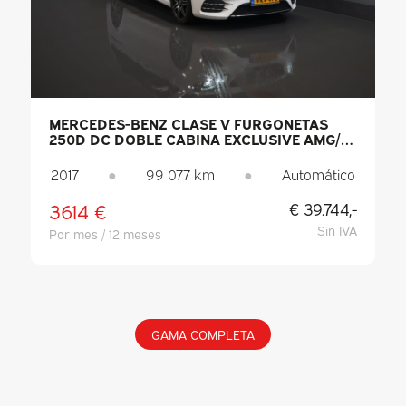
MERCEDES-BENZ CLASE V FURGONETAS
250D DC DOBLE CABINA EXCLUSIVE AMG/
PANO/ SEATVENT./ MEM.ASIENTOS/
COMPARTIMENTO REFRIGERACION/
2017
●
99 077 km
●
Automático
ADAPT.CRUISE/ CAMARA 360/ BURMESTER/
STANDKACHEL/ L
3614 €
€ 39.744,-
Sin IVA
Por mes / 12 meses
GAMA COMPLETA