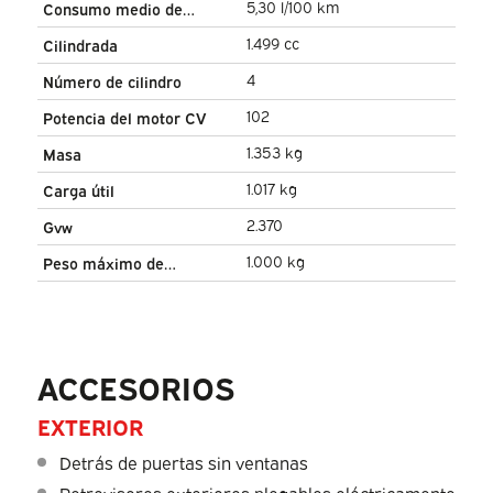
5,30 l/100 km
Consumo medio de
combustible
1.499 cc
Cilindrada
4
Número de cilindro
102
Potencia del motor CV
1.353 kg
Masa
1.017 kg
Carga útil
2.370
Gvw
1.000 kg
Peso máximo de
remolque
ACCESORIOS
EXTERIOR
Detrás de puertas sin ventanas