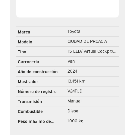
Toyota
Marca
CIUDAD DE PROACIA
Modelo
1.5 LED/ Virtual Cockpit/
Tipo
DAB/ PDC/ Cruise/ Airco
Van
Carrocería
2024
Año de construcción
13.451 km
Mostrador
V24PJD
Número de registro
Manual
Transmisión
Diesel
Combustible
1.000 kg
Peso máximo de
remolque