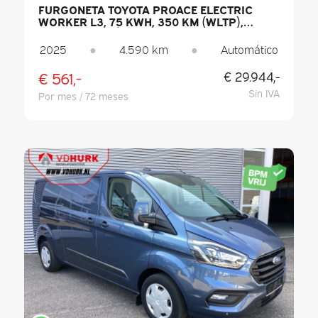
FURGONETA TOYOTA PROACE ELECTRIC
WORKER L3, 75 KWH, 350 KM (WLTP),
CARGADOR RÁPIDO, CARPLAY,
CLIMATIZADOR, PDC, CONTROL DE
2025
●
4.590 km
●
Automático
CRUCERO, DAB
€ 561,-
€ 29.944,-
Sin IVA
Por mes / 72 meses