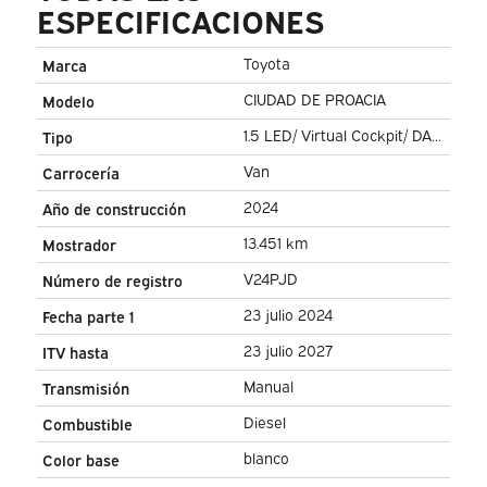
ESPECIFICACIONES
Toyota
Marca
CIUDAD DE PROACIA
Modelo
1.5 LED/ Virtual Cockpit/ DAB/
Tipo
PDC/ Cruise/ Airco
Van
Carrocería
2024
Año de construcción
13.451 km
Mostrador
V24PJD
Número de registro
23 julio 2024
Fecha parte 1
23 julio 2027
ITV hasta
Manual
Transmisión
Diesel
Combustible
blanco
Color base