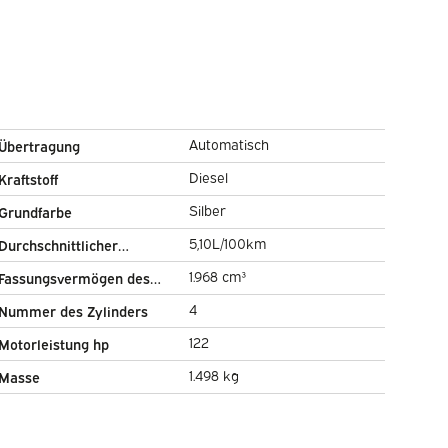
Automatisch
Übertragung
Diesel
Kraftstoff
Silber
Grundfarbe
5,10L/100km
Durchschnittlicher
Kraftstoffverbrauch
1.968 cm³
Fassungsvermögen des
Zylinders
4
Nummer des Zylinders
122
Motorleistung hp
1.498 kg
Masse