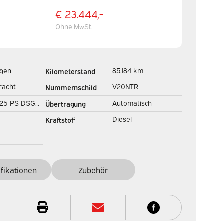
€ 23.444,-
Ohne MwSt.
gen
85.184 km
Kilometerstand
Standheizung/
racht
V20NTR
Nummernschild
Sitzheizung/
 125 PS DSG
Automatisch
Übertragung
Tempomat/ Kamera/
ikgetriebe
PDC
Diesel
Kraftstoff
Cockpit/
ifikationen
Zubehör