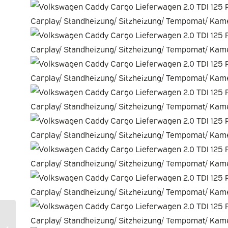
Mercedes-Benz Citan
Transporter 20787223-