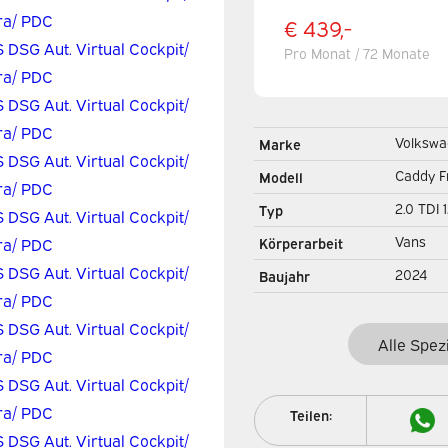
€ 439,-
Pro Monat / 72 Monate
Volkswa
Marke
Caddy F
Modell
2.0 TDI
Typ
Automat
Vans
Körperarbeit
Virtual 
2024
Baujahr
Carplay/
Alle Spez
Teilen: