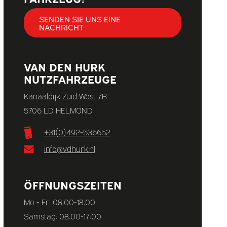
SENDEN SIE UNS EINE
NACHRICHT
VAN DEN HURK
NUTZFAHRZEUGE
Kanaaldijk Zuid West 7B
5706 LD HELMOND
+31(0)492-536652
info@vdhurk.nl
ÖFFNUNGSZEITEN
Mo - Fr: 08:00-18:00
Samstag: 08:00-17:00