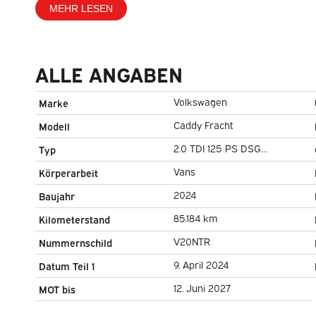
MEHR LESEN
ALLE ANGABEN
Volkswagen
Marke
Caddy Fracht
Modell
2.0 TDI 125 PS DSG
Typ
Automatikgetriebe Virtual
Vans
Körperarbeit
Cockpit/ Carplay/
2024
Baujahr
Standheizung/ Sitzheizung/
85.184 km
Kilometerstand
Tempomat/ Kamera/ PDC
V20NTR
Nummernschild
9. April 2024
Datum Teil 1
12. Juni 2027
MOT bis