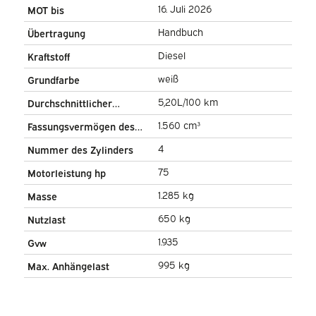
16. Juli 2026
MOT bis
Handbuch
Übertragung
Diesel
Kraftstoff
weiß
Grundfarbe
5,20L/100 km
Durchschnittlicher
Kraftstoffverbrauch
1.560 cm³
Fassungsvermögen des
Zylinders
4
Nummer des Zylinders
75
Motorleistung hp
1.285 kg
Masse
650 kg
Nutzlast
1.935
Gvw
995 kg
Max. Anhängelast