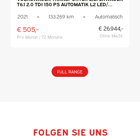
T6.1 2.0 TDI 150 PS AUTOMATIK L2 LED/
STANDHEIZUNG/ SITZHEIZUNG/ CARPLAY/
PDC/ TEMPOMAT/ KLIMAANLAGE/
2021
●
133.269 km
●
Automatisch
ANHÄNGERKUPPLUNG
€ 505,-
€ 26.944,-
Ohne MwSt.
Pro Monat / 72 Monate
FULL RANGE
FOLGEN SIE UNS