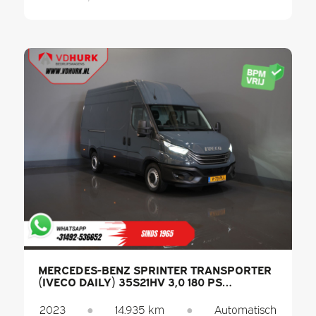
MERCEDES-BENZ SPRINTER TRANSPORTER
(IVECO DAILY) 35S21HV 3,0 180 PS
AUTOMATIK L2H3 LED / 3,5 T ANHÄNGELAST
/ ADAPTIVE GESCHWINDIGKEITSREGELUNG
2023
●
14.935 km
●
Automatisch