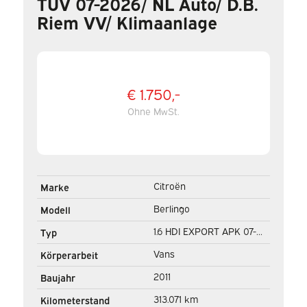
TÜV 07-2026/ NL Auto/ D.B.
Riem VV/ Klimaanlage
€ 1.750,-
Ohne MwSt.
Citroën
Marke
Berlingo
Modell
1.6 HDI EXPORT APK 07-
Typ
2026/ NL Auto/ D.B. Riem
Vans
Körperarbeit
VV/ Klimaanlage
2011
Baujahr
313.071 km
Kilometerstand