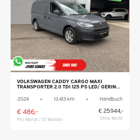
VOLKSWAGEN CADDY CARGO MAXI
TRANSPORTER 2.0 TDI 125 PS LED/ GERINGE
LAUFLEISTUNG/ PDC/ KLIMAANLAGE
2024
●
13.413 km
●
Handbuch
€ 486,-
€ 25.944,-
Ohne MwSt.
Pro Monat / 72 Monate