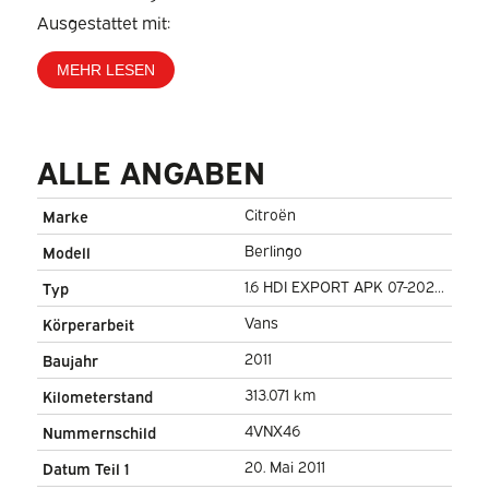
Ausgestattet mit:
MEHR LESEN
ALLE ANGABEN
Citroën
Marke
Berlingo
Modell
1.6 HDI EXPORT APK 07-2026/
Typ
NL Auto/ D.B. Riem VV/
Vans
Körperarbeit
Klimaanlage
2011
Baujahr
313.071 km
Kilometerstand
4VNX46
Nummernschild
20. Mai 2011
Datum Teil 1