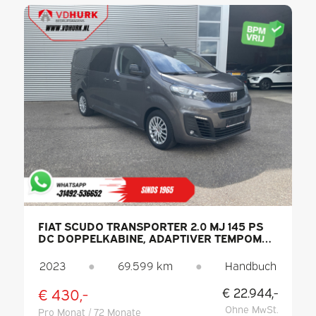
FIAT SCUDO TRANSPORTER 2.0 MJ 145 PS
DC DOPPELKABINE, ADAPTIVER TEMPOMAT,
2 SCHIEBETÜREN, KEYLESS, CARPLAY, NAVI,
6 SITZE, KLIMAANLAGE, KAMERA, PDC
2023
●
69.599 km
●
Handbuch
€ 430,-
€ 22.944,-
Ohne MwSt.
Pro Monat / 72 Monate