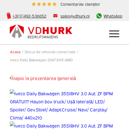
Comentariile clienților
+31(0)492-536652
sales@vdhurk.nl
WhatsApp
Acasa
/
Stocul de vehicule comerciale
/
Iveco Daily Bakwagen 20673415-AWD
Înapoi la prezentarea generală