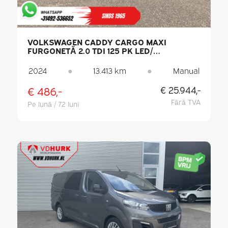
VOLKSWAGEN CADDY CARGO MAXI
FURGONETĂ 2.0 TDI 125 PK LED/
KILOMETRAJ REDUS/ PDC/ AER
CONDIȚIONAT
2024
●
13.413 km
●
Manual
€ 486,-
€ 25.944,-
Fără TVA
Pe lună / 72 luni