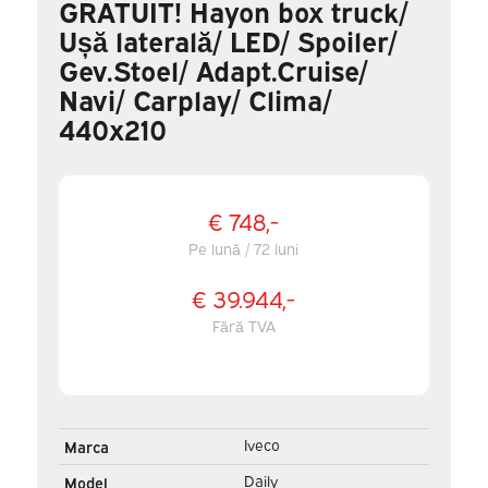
GRATUIT! Hayon box truck/
Ușă laterală/ LED/ Spoiler/
Gev.Stoel/ Adapt.Cruise/
Navi/ Carplay/ Clima/
440x210
€ 748,-
Pe lună / 72 luni
€ 39.944,-
Fără TVA
Iveco
Marca
Daily
Model