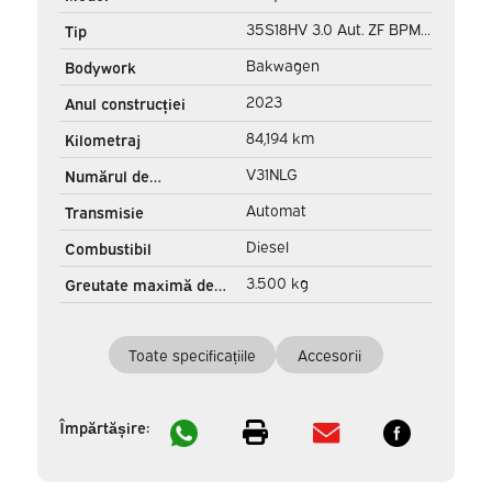
35S18HV 3.0 Aut. ZF BPM
Tip
GRATUIT! Camion cu cutie
Bakwagen
Bodywork
basculantă/ Ușă laterală/
2023
Anul construcției
LED/ Spoiler/ Gev.Stoel/
84,194 km
Kilometraj
Adapt.Cruise/ Navi/
V31NLG
Numărul de
Carplay/ Clima/ 440x210
înregistrare
Automat
Transmisie
Diesel
Combustibil
3.500 kg
Greutate maximă de
tractare
Toate specificațiile
Accesorii
Împărtășire: