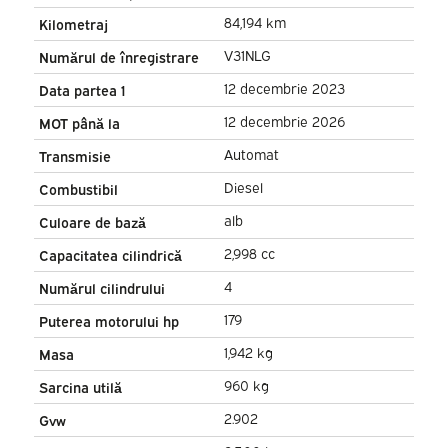
LED/ Spoiler/ Gev.Stoel/
84,194 km
Kilometraj
Adapt.Cruise/ Navi/ Carplay/
V31NLG
Numărul de înregistrare
Clima/ 440x210
12 decembrie 2023
Data partea 1
12 decembrie 2026
MOT până la
Automat
Transmisie
Diesel
Combustibil
alb
Culoare de bază
2,998 cc
Capacitatea cilindrică
4
Numărul cilindrului
179
Puterea motorului hp
1,942 kg
Masa
960 kg
Sarcina utilă
2.902
Gvw