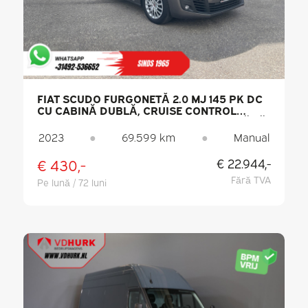
FIAT SCUDO FURGONETĂ 2.0 MJ 145 PK DC
CU CABINĂ DUBLĂ, CRUISE CONTROL
ADAPTATIV / 2 UȘI GLISANTE / ACCES FĂRĂ
CHEIE / CARPLAY / SISTEM DE NAVIGAȚIE / 6
2023
●
69.599 km
●
Manual
LOCURI / CLIMATIZARE / CAMERĂ DE
MARȘARIER / PDC
€ 430,-
€ 22.944,-
Fără TVA
Pe lună / 72 luni