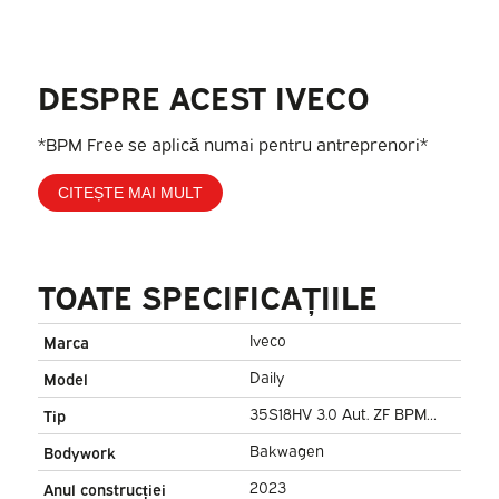
DESPRE ACEST IVECO
*BPM Free se aplică numai pentru antreprenori*
CITEȘTE MAI MULT
TOATE SPECIFICAȚIILE
Iveco
Marca
Daily
Model
35S18HV 3.0 Aut. ZF BPM
Tip
GRATUIT! Camion cu cutie
Bakwagen
Bodywork
basculantă/ Ușă laterală/
2023
Anul construcției