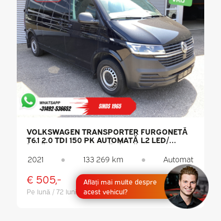
VOLKSWAGEN TRANSPORTER FURGONETĂ
T6.1 2.0 TDI 150 PK AUTOMATĂ L2 LED/
ÎNCĂLZIRE AUTONOMĂ/ ÎNCĂLZIRE
SCAUNE/ CARPLAY/ PDC/ CRUISE
2021
●
133 269 km
●
Automat
CONTROL/ AER CONDIȚIONAT/ CÂRLIG DE
REMORCARE
€ 505,-
€ 26.944,-
Aflați mai multe despre
Fără TVA
acest vehicul?
Pe lună / 72 luni