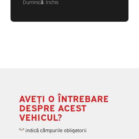
Duminică: Închis
AVEȚI O ÎNTREBARE
DESPRE ACEST
VEHICUL?
"
" indică câmpurile obligatorii
*