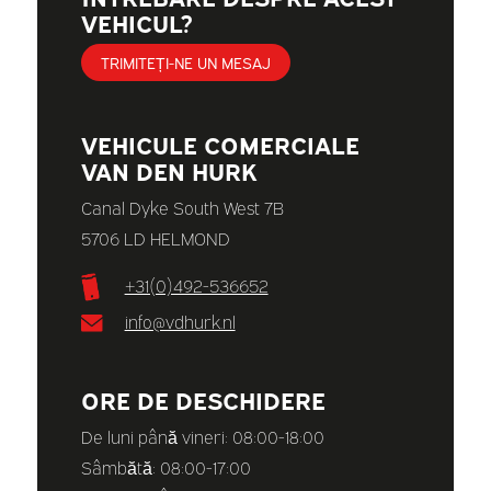
VEHICUL?
TRIMITEȚI-NE UN MESAJ
VEHICULE COMERCIALE
VAN DEN HURK
Canal Dyke South West 7B
5706 LD HELMOND
+31(0)492-536652
info@vdhurk.nl
ORE DE DESCHIDERE
De luni până vineri: 08:00-18:00
Sâmbătă: 08:00-17:00