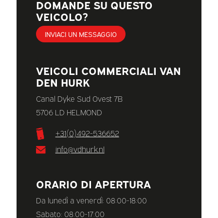
DOMANDE SU QUESTO
VEICOLO?
INVIACI UN MESSAGGIO
VEICOLI COMMERCIALI VAN
DEN HURK
Canal Dyke Sud Ovest 7B
5706 LD HELMOND
+31(0)492-536652
info@vdhurk.nl
ORARIO DI APERTURA
Da lunedì a venerdì: 08:00-18:00
Sabato: 08:00-17:00