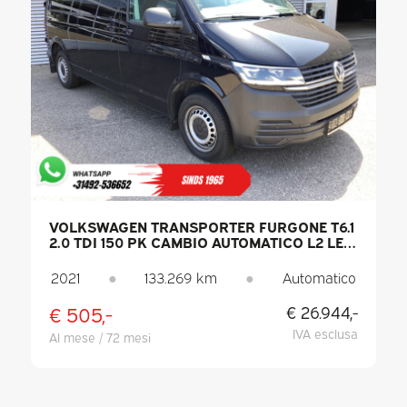
VOLKSWAGEN TRANSPORTER FURGONE T6.1
2.0 TDI 150 PK CAMBIO AUTOMATICO L2 LED
/ RISCALDAMENTO AUTONOMO / SEDILI
RISCALDATI / CARPLAY / PDC / CRUISE
2021
●
133.269 km
●
Automatico
CONTROL / ARIA CONDIZIONATA / GANCIO
DI TRAINO
€ 505,-
€ 26.944,-
IVA esclusa
Al mese / 72 mesi