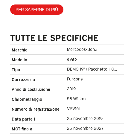
PER SAPERNE DI PIÙ
TUTTE LE SPECIFICHE
Mercedes-Benz
Marchio
eVito
Modello
DEMO 19" / Pacchetto HG
Tipo
Black/ Spoiler/ Sidebars/ L2/
Furgone
Carrozzeria
Navi/ Telecamera/ Seatverw.
2019
Anno di costruzione
58.661 km
Chilometraggio
VPV16L
Numero di registrazione
25 novembre 2019
Data parte 1
25 novembre 2027
MOT fino a