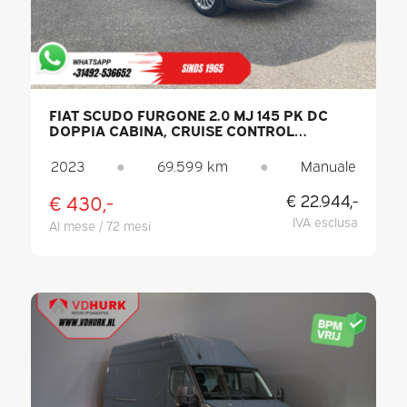
FIAT SCUDO FURGONE 2.0 MJ 145 PK DC
DOPPIA CABINA, CRUISE CONTROL
ADATTIVO / 2 PORTE SCORREVOLI /
KEYLESS / CARPLAY / NAVIGATORE / 6
2023
●
69.599 km
●
Manuale
POSTI / CLIMATIZZATORE / TELECAMERA /
PDC
€ 430,-
€ 22.944,-
IVA esclusa
Al mese / 72 mesi