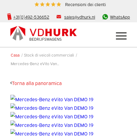
Recensioni dei clienti
+31(0)492-536652
sales@vdhurk.nl
WhatsApp
Casa
/
Stock di veicoli commerciali
/
Mercedes-Benz eVito Van...
Torna alla panoramica