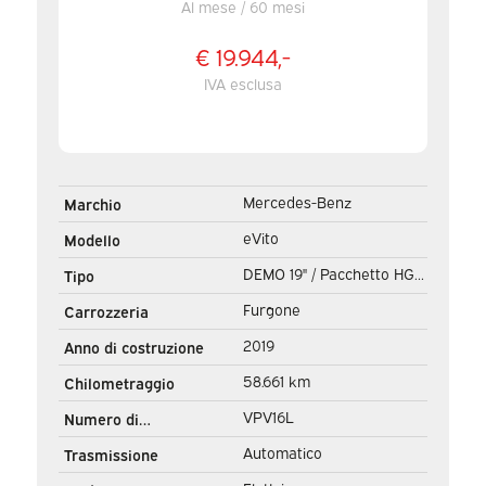
Al mese / 60 mesi
€ 19.944,-
IVA esclusa
Mercedes-Benz
Marchio
eVito
Modello
DEMO 19" / Pacchetto HG
Tipo
Black/ Spoiler/ Sidebars/
Furgone
Carrozzeria
L2/ Navi/ Telecamera/
2019
Anno di costruzione
Seatverw.
58.661 km
Chilometraggio
VPV16L
Numero di
registrazione
Automatico
Trasmissione