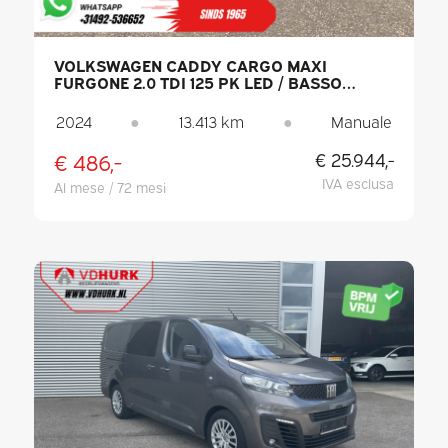
VOLKSWAGEN CADDY CARGO MAXI
FURGONE 2.0 TDI 125 PK LED / BASSO
CHILOMETRAGGIO / PDC / ARIA
CONDIZIONATA
2024
●
13.413 km
●
Manuale
€ 486,-
€ 25.944,-
IVA esclusa
Al mese / 72 mesi