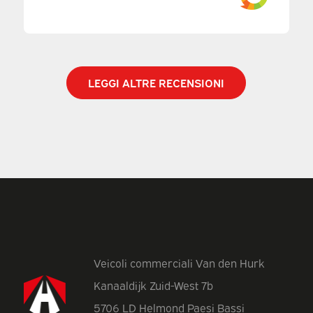
LEGGI ALTRE RECENSIONI
Veicoli commerciali Van den Hurk
Kanaaldijk Zuid-West 7b
5706 LD Helmond Paesi Bassi