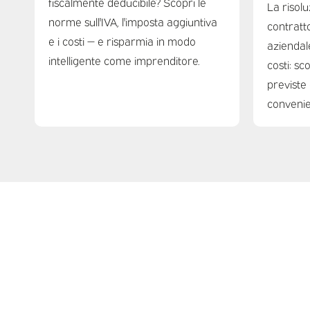
fiscalmente deducibile? Scopri le
La risolu
norme sull'IVA, l'imposta aggiuntiva
contratto
e i costi — e risparmia in modo
aziendal
intelligente come imprenditore.
costi: sc
previste 
convenie