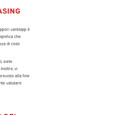
ASING
ggiori vantaggi è
ignifica che
zza di costi
, siete
noltre, vi
revisto alla fine
nte valutare