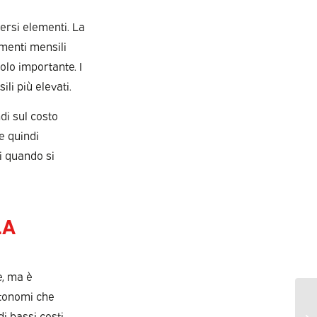
ersi elementi. La
amenti mensili
olo importante. I
li più elevati.
ndi sul costo
e quindi
i quando si
LA
e, ma è
utonomi che
i bassi costi