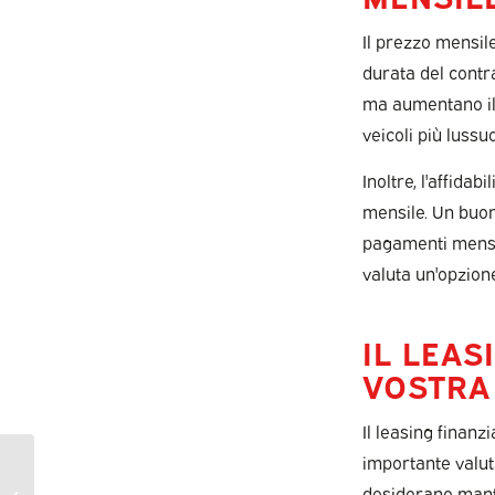
Il prezzo mensil
durata del contr
ma aumentano il 
veicoli più lussu
Inoltre, l'affidab
mensile. Un buon
pagamenti mensili
valuta un'opzione
IL LEAS
VOSTRA
Il leasing finanz
importante valuta
Come funziona
desiderano mante
l'assicurazione nel