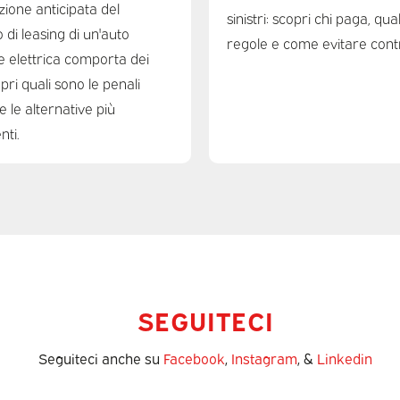
zione anticipata del
sinistri: scopri chi paga, qua
 di leasing di un'auto
regole e come evitare cont
e elettrica comporta dei
opri quali sono le penali
e le alternative più
nti.
SEGUITECI
Seguiteci anche su
Facebook
,
Instagram
, &
Linkedin