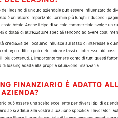
e del leasing di un'auto aziendale può essere influenzato da div
atto è un fattore importante; termini più lunghi riducono i pag
costo totale. Anche il tipo di veicolo commerciale svolge un ru
osi o dotati di attrezzature speciali tendono ad avere costi mensi
ilità creditizia del locatario influisce sul tasso di interesse e qui
 rating creditizio può determinare tassi di interesse più bassi 
 più contenuti. È importante tenere conto di tutti questi fattor
 di leasing adatta alla propria situazione finanziaria.
ING FINANZIARIO È ADATTO AL
 AZIENDA?
iario può essere una scelta eccellente per diversi tipi di aziend
re se si adatta alla vostra situazione specifica. I lavoratori a
nere libero il proprio capitale di lavoro possono beneficiare d