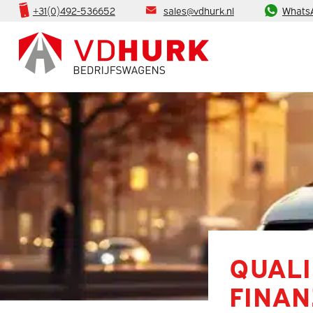
+31(0)492-536652
sales@vdhurk.nl
Whats
QUALI
FINAN