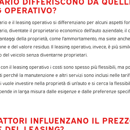
ARIO DIFFERISCONO DA QUELL
G OPERATIVO?
iario e il leasing operativo si differenziano per alcuni aspetti 
iario, diventate il proprietario economico dell'auto aziendale, il 
vantaggi della proprietà, come l'ammortamento, ma siete anche
e e del valore residuo. Il leasing operativo, invece, è più simile
zo del veicolo senza diventarne proprietari.
 con il leasing operativo i costi sono spesso più flessibili, ma
i perché la manutenzione e altri servizi sono inclusi nelle tari
 vuole investire nella proprietà di un'auto e si cerca la flessibil
ipende in larga misura dalle esigenze e dalle preferenze speci
ATTORI INFLUENZANO IL PREZ
 DEL LEASING?