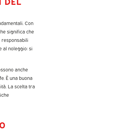
I DEL
fondamentali. Con
che significa che
 responsabili
 al noleggio: si
 possono anche
ffe. È una buona
ità. La scelta tra
fiche
ZO