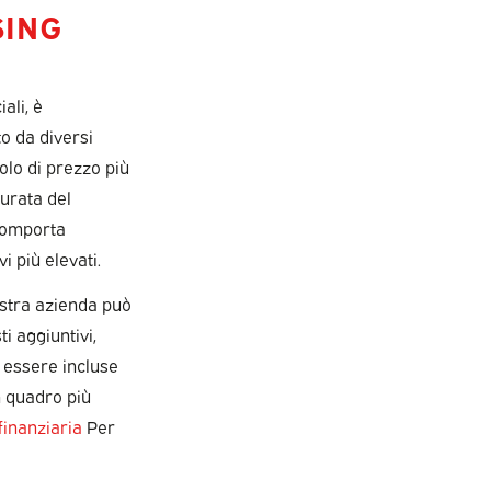
SING
ali, è
to da diversi
colo di prezzo più
durata del
 comporta
 più elevati.
 vostra azienda può
ti aggiuntivi,
 essere incluse
n quadro più
finanziaria
Per