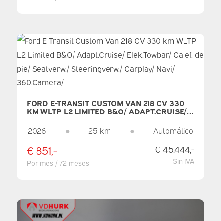
FORD E-TRANSIT CUSTOM VAN 218 CV 330
KM WLTP L2 LIMITED B&O/ ADAPT.CRUISE/
ELEK.TOWBAR/ CALEF. DE PIE/ SEATVERW./
STEERINGVERW./ CARPLAY/ NAVI/
2026
●
25 km
●
Automático
360.CAMERA/
€ 851,-
€ 45.444,-
Sin IVA
Por mes / 72 meses