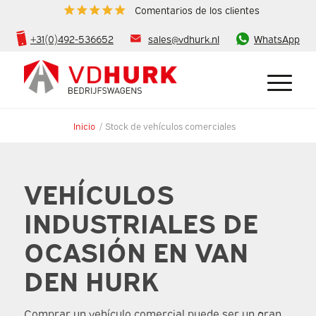
Comentarios de los clientes
+31(0)492-536652
sales@vdhurk.nl
WhatsApp
Inicio
/
Stock de vehículos comerciales
VEHÍCULOS
INDUSTRIALES DE
OCASIÓN EN VAN
DEN HURK
Comprar un vehículo comercial puede ser un gran