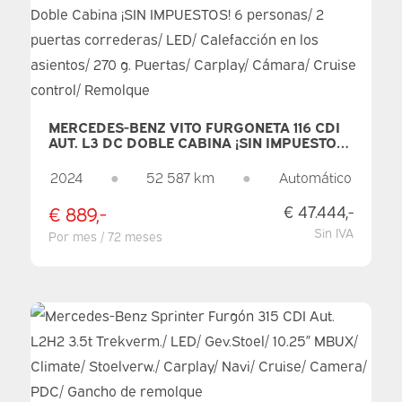
MERCEDES-BENZ VITO FURGONETA 116 CDI
AUT. L3 DC DOBLE CABINA ¡SIN IMPUESTOS!
6 PERSONAS/ 2 PUERTAS CORREDERAS/
LED/ CALEFACCIÓN EN LOS ASIENTOS/ 270
2024
●
52 587 km
●
Automático
G. PUERTAS/ CARPLAY/ CÁMARA/ CRUISE
CONTROL/ REMOLQUE
€ 889,-
€ 47.444,-
Sin IVA
Por mes / 72 meses