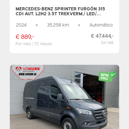
MERCEDES-BENZ SPRINTER FURGÓN 315
CDI AUT. L2H2 3.5T TREKVERM./ LED/
GEV.STOEL/ 10.25” MBUX/ CLIMATE/
STOELVERW./ CARPLAY/ NAVI/ CRUISE/
2024
●
35.258 km
●
Automático
CAMERA/ PDC/ GANCHO DE REMOLQUE
€ 889,-
€ 47.444,-
Sin IVA
Por mes / 72 meses