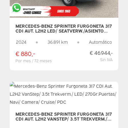
MERCEDES-BENZ SPRINTER FURGONETA 317
CDI AUT. L2H2 LED/ SEATVERW./ASIENTO
AJUSTABLE/ 270GR.PUERTAS/ NAVI/
CAMARA/ CRUISE/ AIRCO/ PDC
2024
●
36.891 km
●
Automático
€ 880,-
€ 46.944,-
Sin IVA
Por mes / 72 meses
MERCEDES-BENZ SPRINTER FURGONETA 317
CDI AUT. L2H2 VANSTEP/ 3.5T TREKVERM./
LED/ 270GR.PUERTAS/ NAVI/ CAMERA/