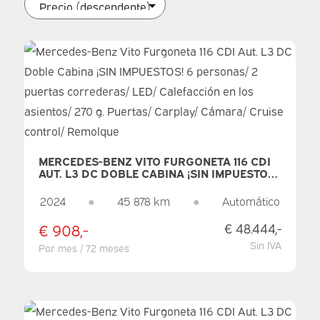
MERCEDES-BENZ VITO FURGONETA 116 CDI
AUT. L3 DC DOBLE CABINA ¡SIN IMPUESTOS!
6 PERSONAS/ 2 PUERTAS CORREDERAS/
LED/ CALEFACCIÓN EN LOS ASIENTOS/ 270
2024
●
45 878 km
●
Automático
G. PUERTAS/ CARPLAY/ CÁMARA/ CRUISE
CONTROL/ REMOLQUE
€ 908,-
€ 48.444,-
Sin IVA
Por mes / 72 meses