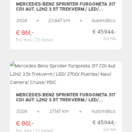
MERCEDES-BENZ SPRINTER FURGONETA 317
CDI AUT. L2H2 3.5T TREKVERM./ LED/
270GR.PUERTAS/ NAVI/ CAMERA/ CRUISE/
PDC
2024
●
23.847 km
●
Automático
€ 861,-
€ 45.944,-
Sin IVA
Por mes / 72 meses
MERCEDES-BENZ SPRINTER FURGONETA 317
CDI AUT. L2H2 3.5T TREKVERM./ LED/
270GR.PUERTAS/ NAVI/ CAMERA/ CRUISE/
PDC
2024
●
27.147 km
●
Automático
€ 861,-
€ 45.944,-
Sin IVA
Por mes / 72 meses