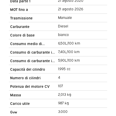
21 agosto 2020
Data parte 1
21 agosto 2026
MOT fino a
Manuale
Trasmissione
Diesel
Carburante
bianco
Colore di base
6,50L/100 km
Consumo medio di
carburante
7,40L/100 km
Consumo di carburante in
città
5,90L/100 km
Consumo di carburante in
autostrada
1.995 cc
Capacità del cilindro
4
Numero di cilindri
107
Potenza del motore CV
2,013 kg
Massa
987 kg
Carico utile
3.000
Gvw