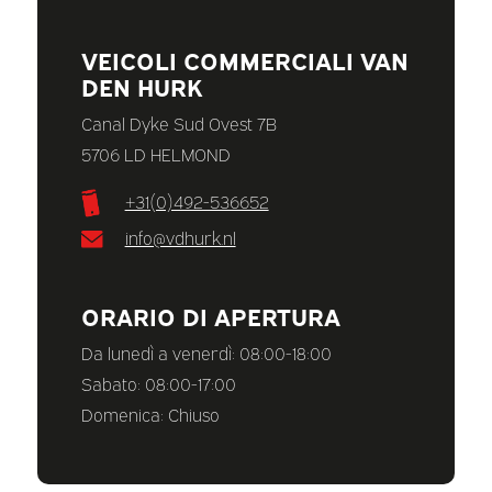
VEICOLI COMMERCIALI VAN
DEN HURK
Canal Dyke Sud Ovest 7B
5706 LD HELMOND
+31(0)492-536652
info@vdhurk.nl
ORARIO DI APERTURA
Da lunedì a venerdì: 08:00-18:00
Sabato: 08:00-17:00
Domenica: Chiuso