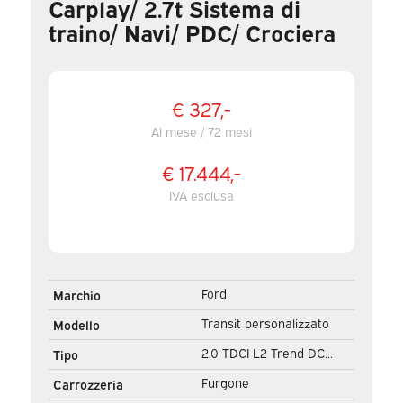
Carplay/ 2.7t Sistema di
traino/ Navi/ PDC/ Crociera
€ 327,-
Al mese / 72 mesi
€ 17.444,-
IVA esclusa
Ford
Marchio
Transit personalizzato
Modello
2.0 TDCI L2 Trend DC
Tipo
Doppia Cabina Seatverw./
Furgone
Carrozzeria
Carplay/ 2.7t Towingverm./