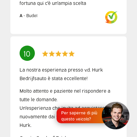
fortuna qui c'è un'ampia scelta
A
-
Budel
10
La nostra esperienza presso v.d. Hurk
Bedrijfsauto è stata eccellente!
Molto attento e paziente nel rispondere a
tutte le domande.
Un'esperienza che invita ad acquistare
Per saperne di più
nuovamente dai veicoli commerciali vd
questo veicolo?
Hurk.