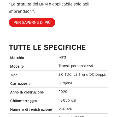
*La gratuità del BPM è applicabile solo agli
imprenditori*.
PER SAPERNE DI PIÙ
TUTTE LE SPECIFICHE
Ford
Marchio
Transit personalizzato
Modello
2.0 TDCI L2 Trend DC Doppia
Tipo
Cabina Seatverw./ Carplay/
Furgone
Carrozzeria
2.7t Towingverm./ Navi/ PDC/
2020
Anno di costruzione
Cruise
118.856 km
Chilometraggio
VGR02R
Numero di registrazione