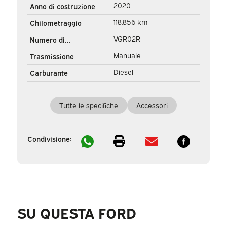
2020
Anno di costruzione
Navi/ PDC/ Cruise
118.856 km
Chilometraggio
VGR02R
Numero di
registrazione
Manuale
Trasmissione
Diesel
Carburante
Tutte le specifiche
Accessori
Condivisione:
SU QUESTA FORD