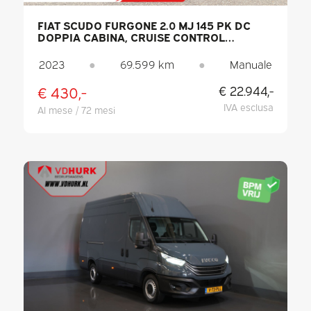
FIAT SCUDO FURGONE 2.0 MJ 145 PK DC
DOPPIA CABINA, CRUISE CONTROL
ADATTIVO / 2 PORTE SCORREVOLI /
KEYLESS / CARPLAY / NAVIGATORE / 6
2023
●
69.599 km
●
Manuale
POSTI / CLIMATIZZATORE / TELECAMERA /
PDC
€ 430,-
€ 22.944,-
IVA esclusa
Al mese / 72 mesi