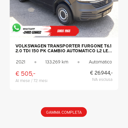
VOLKSWAGEN TRANSPORTER FURGONE T6.1
2.0 TDI 150 PK CAMBIO AUTOMATICO L2 LED
/ RISCALDAMENTO AUTONOMO / SEDILI
RISCALDATI / CARPLAY / PDC / CRUISE
2021
●
133.269 km
●
Automatico
CONTROL / ARIA CONDIZIONATA / GANCIO
DI TRAINO
€ 505,-
€ 26.944,-
IVA esclusa
Al mese / 72 mesi
GAMMA COMPLETA