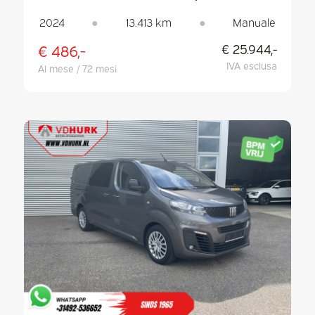
CHILOMETRAGGIO / PDC / ARIA
CONDIZIONATA
2024
●
13.413 km
●
Manuale
€ 486,-
€ 25.944,-
IVA esclusa
Al mese / 72 mesi