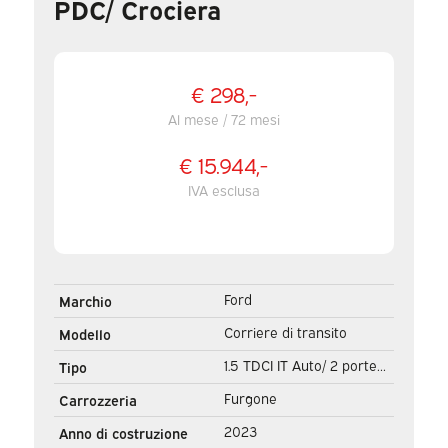
PDC/ Crociera
€ 298,-
Al mese / 72 mesi
€ 15.944,-
IVA esclusa
Ford
Marchio
Corriere di transito
Modello
1.5 TDCI IT Auto/ 2 porte
Tipo
scorrevoli/ Carplay/ Airco/
Furgone
Carrozzeria
PDC/ Cruise
2023
Anno di costruzione