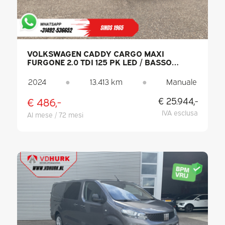
VOLKSWAGEN CADDY CARGO MAXI
FURGONE 2.0 TDI 125 PK LED / BASSO
CHILOMETRAGGIO / PDC / ARIA
CONDIZIONATA
2024
●
13.413 km
●
Manuale
€ 486,-
€ 25.944,-
IVA esclusa
Al mese / 72 mesi