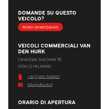
DOMANDE SU QUESTO
VEICOLO?
INVIACI UN MESSAGGIO
VEICOLI COMMERCIALI VAN
DEN HURK
Canal Dyke Sud Ovest 7B
5706 LD HELMOND
+31(0)492-536652
info@vdhurk.nl
ORARIO DI APERTURA