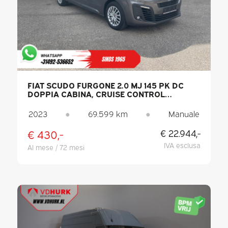
FIAT SCUDO FURGONE 2.0 MJ 145 PK DC
DOPPIA CABINA, CRUISE CONTROL
ADATTIVO / 2 PORTE SCORREVOLI /
KEYLESS / CARPLAY / NAVIGATORE / 6
2023
●
69.599 km
●
Manuale
POSTI / CLIMATIZZATORE / TELECAMERA /
PDC
€ 430,-
€ 22.944,-
IVA esclusa
Al mese / 72 mesi