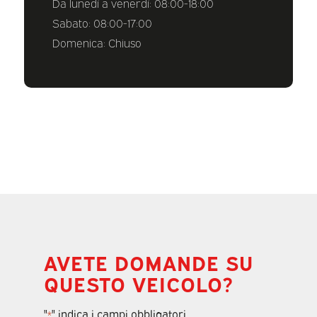
Da lunedì a venerdì: 08:00-18:00
Sabato: 08:00-17:00
Domenica: Chiuso
AVETE DOMANDE SU
QUESTO VEICOLO?
"
" indica i campi obbligatori
*