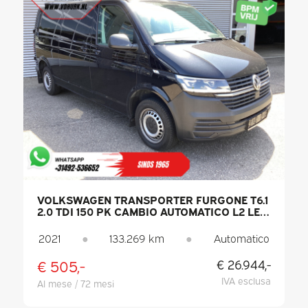
VOLKSWAGEN TRANSPORTER FURGONE T6.1
2.0 TDI 150 PK CAMBIO AUTOMATICO L2 LED
/ RISCALDAMENTO AUTONOMO / SEDILI
RISCALDATI / CARPLAY / PDC / CRUISE
2021
●
133.269 km
●
Automatico
CONTROL / ARIA CONDIZIONATA / GANCIO
DI TRAINO
€ 505,-
€ 26.944,-
IVA esclusa
Al mese / 72 mesi