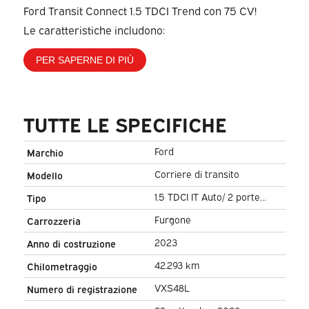
Ford Transit Connect 1.5 TDCI Trend con 75 CV!
Le caratteristiche includono:
PER SAPERNE DI PIÙ
TUTTE LE SPECIFICHE
Ford
Marchio
Corriere di transito
Modello
1.5 TDCI IT Auto/ 2 porte
Tipo
scorrevoli/ Carplay/ Airco/
Furgone
Carrozzeria
PDC/ Cruise
2023
Anno di costruzione
42.293 km
Chilometraggio
VXS48L
Numero di registrazione