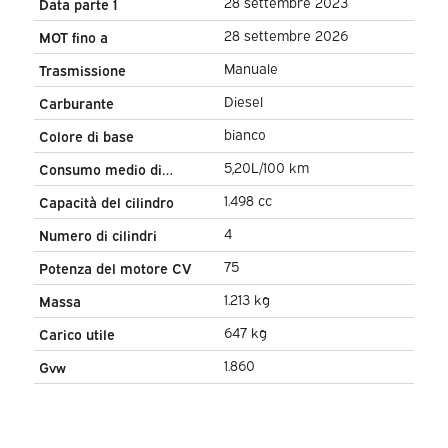
28 settembre 2023
Data parte 1
28 settembre 2026
MOT fino a
Manuale
Trasmissione
Diesel
Carburante
bianco
Colore di base
5,20L/100 km
Consumo medio di
carburante
1.498 cc
Capacità del cilindro
4
Numero di cilindri
75
Potenza del motore CV
1.213 kg
Massa
647 kg
Carico utile
1.860
Gvw