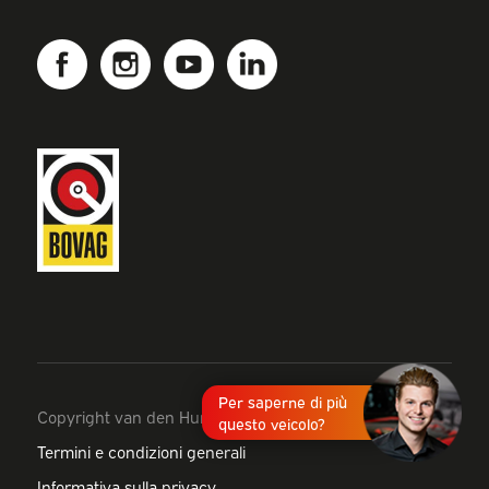
Per saperne di più
Copyright van den Hurk
questo veicolo?
Termini e condizioni generali
Informativa sulla privacy