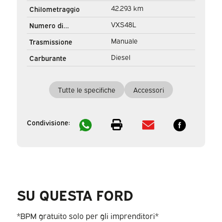
42.293 km
Chilometraggio
VXS48L
Numero di
registrazione
Manuale
Trasmissione
Diesel
Carburante
Tutte le specifiche
Accessori
Condivisione:
SU QUESTA FORD
*BPM gratuito solo per gli imprenditori*