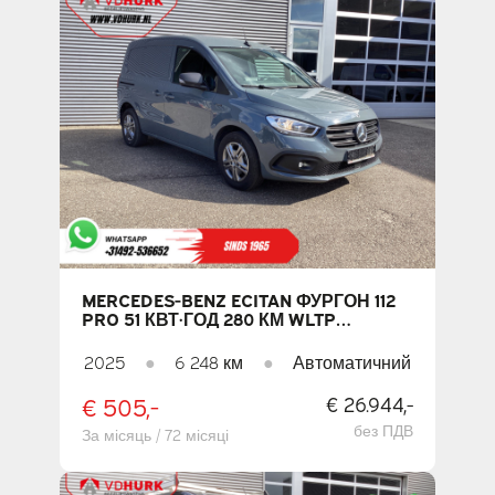
MERCEDES-BENZ ECITAN ФУРГОН 112
PRO 51 КВТ·ГОД 280 КМ WLTP
ШВИДКА ЗАРЯДКА / ПІДІГРІВ
СИДІНЬ / CARPLAY / НАВІГАЦІЯ /
2025
●
6 248 км
●
Автоматичний
КАМЕРА / КЛІМАТ-КОНТРОЛЬ / PDC /
КРУЇЗ-КОНТРОЛЬ
€ 505,-
€ 26.944,-
без ПДВ
За місяць / 72 місяці