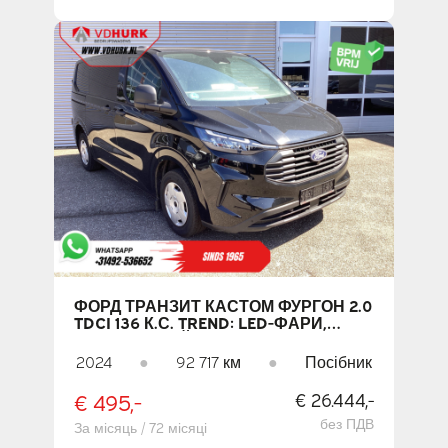
ФОРД ТРАНЗИТ КАСТОМ ФУРГОН 2.0
TDCI 136 К.С. TREND: LED-ФАРИ,
АДАПТИВНИЙ КРУЇЗ-КОНТРОЛЬ,
ПІДІГРІВ СИДІНЬ, CARPLAY,
2024
●
92 717 км
●
Посібник
НАВІГАЦІЯ, КАМЕРА, КЛІМАТ-
КОНТРОЛЬ, PDC, DAB
€ 495,-
€ 26.444,-
без ПДВ
За місяць / 72 місяці