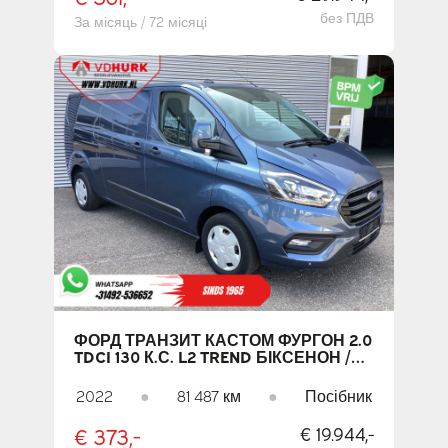
без ПДВ
За місяць / 72 місяці
ФОРД ТРАНЗИТ КАСТОМ ФУРГОН 2.0
TDCI 130 К.С. L2 TREND БІКСЕНОН /
2,8 Т ТЯГОВОГО ЗУСИЛЛЯ / CARPLAY
/ КАМЕРА / PDC / КРУЇЗ-КОНТРОЛЬ /
2022
●
81 487 км
●
Посібник
DAB / КОНДИЦІОНЕР
€ 373,-
€ 19.944,-