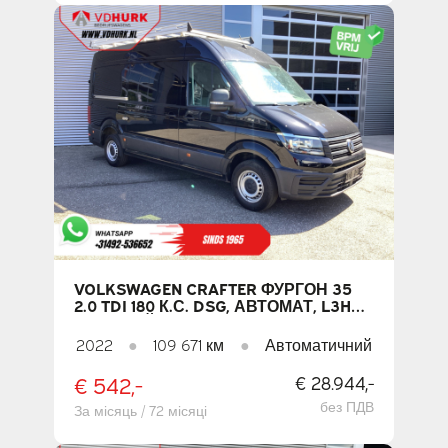
VOLKSWAGEN CRAFTER ФУРГОН 35
2.0 TDI 180 К.С. DSG, АВТОМАТ, L3H3,
ДАХОВИЙ БАГАЖНИК + СХОДИ /
ДВЕРІ 270 ГРАДУСІВ / ПІДІГРІВ
2022
●
109 671 км
●
Автоматичний
СИДІНЬ / CARPLAY / НАВІГАЦІЯ /
КАМЕРА / PDC / КРУЇЗ-КОНТРОЛЬ /
€ 542,-
€ 28.944,-
КОНДИЦІОНЕР
без ПДВ
За місяць / 72 місяці