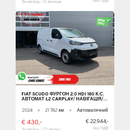
За місяць / 12 місяців
FIAT SCUDO ФУРГОН 2.0 HDI 180 К.С.
АВТОМАТ L2 CARPLAY/ НАВІГАЦІЯ/
КАМЕРА/ СИСТЕМА КОНТРОЛЮ
ВІДСТАНІ/ КРУЇЗ-КОНТРОЛЬ/
2024
●
21 782 км
●
Автоматичний
КОНДИЦІОНЕР
€ 430,-
€ 22.944,-
без ПДВ
За місяць / 72 місяці