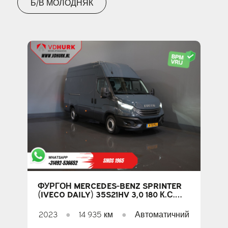
Б/В МОЛОДНЯК
ФУРГОН MERCEDES-BENZ SPRINTER
(IVECO DAILY) 35S21HV 3,0 180 К.С.
АВТОМАТ. L2H3, СВІТЛОДІОДНЕ
ОСВІТЛЕННЯ, ТЯГОВЕ ЗУСИЛЛЯ 3,5
2023
●
14 935 км
●
Автоматичний
Т, АДАПТИВНИЙ КРУЇЗ-КОНТРОЛЬ,