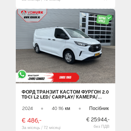
ФОРД ТРАНЗИТ КАСТОМ ФУРГОН 2.0
TDCI L2 LED/ CARPLAY/ КАМЕРА/
КЛІМАТ-КОНТРОЛЬ/ PDC/ КРУЇЗ-
КОНТРОЛЬ/ DAB
2024
●
40 116 км
●
Посібник
€ 486,-
€ 25.944,-
без ПДВ
За місяць / 72 місяці