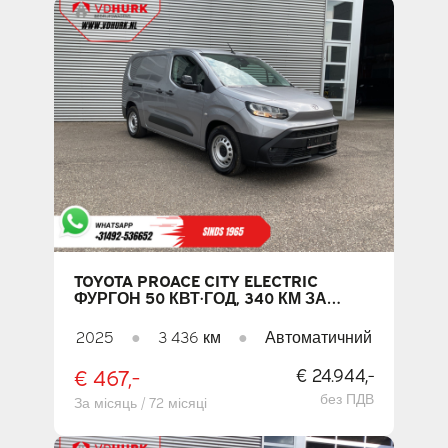
TOYOTA PROACE CITY ELECTRIC
ФУРГОН 50 КВТ·ГОД, 340 КМ ЗА
WLTP, L2 LED / 3 МІСЦЯ / ШВИДКА
ЗАРЯДКА / ОБІГРІВ САЛОНУ /
2025
●
3 436 км
●
Автоматичний
ПІДІГРІВ СИДІНЬ / ПІДІГРІВ КЕРМА /
CARPLAY / КАМЕРА / СИСТЕМА
€ 467,-
€ 24.944,-
КОНТРОЛЮ ВІДСТАНІ (PDC) / КРУЇЗ-
КОНТРОЛЬ / КОНДИЦІОНЕР
без ПДВ
За місяць / 72 місяці