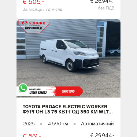
€ 505,-
€ 26.944,-
без ПДВ
За місяць / 72 місяці
TOYOTA PROACE ELECTRIC WORKER
ФУРГОН L3 75 КВТ·ГОД 350 КМ WLTP
ШВИДКА ЗАРЯДКА / CARPLAY /
КЛІМАТ-КОНТРОЛЬ / PDC / КРУЇЗ-
2025
●
4 590 км
●
Автоматичний
КОНТРОЛЬ / DAB
€ 561,-
€ 29.944,-