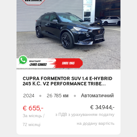
CUPRA FORMENTOR SUV 1.4 E-HYBRID
245 К.С. VZ PERFORMANCE TRIBE
EDITION ЕЛЕКТ. КЛАПАН / ПАМ'ЯТЬ /
MATRIX / ОБІГРІВ САЛОНУ /
2024
●
26 785 км
●
Автоматичний
АДАПТИВНИЙ КРУЇЗ-КОНТРОЛЬ /
CARPLAY / КАМЕРА / СИДІННЯ
€ 655,-
€ 34.944,-
з ПДВ з урахуванням податку
За місяць /
на додану вартість
72 місяці