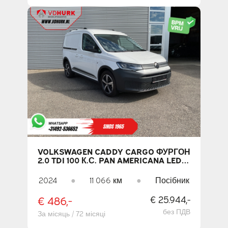
VOLKSWAGEN CADDY CARGO ФУРГОН
2.0 TDI 100 К.С. PAN AMERICANA LED /
2 РОЗСУВНІ ДВЕРІ / VIRTUAL
COCKPIT / CARPLAY / КАМЕРА / PDC /
2024
●
11 066 км
●
Посібник
КРУЇЗ-КОНТРОЛЬ / КОНДИЦІОНЕР
€ 486,-
€ 25.944,-
без ПДВ
За місяць / 72 місяці