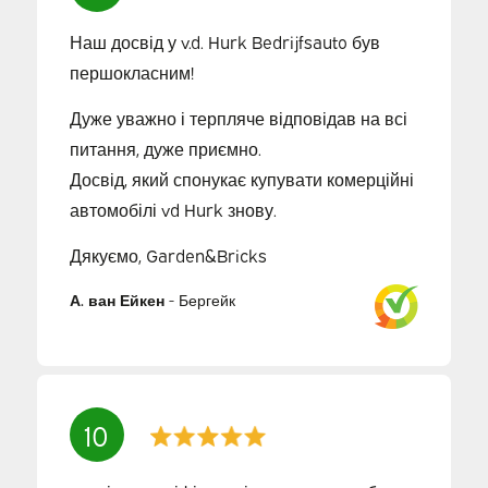
Наш досвід у v.d. Hurk Bedrijfsauto був
першокласним!
Дуже уважно і терпляче відповідав на всі
питання, дуже приємно.
Досвід, який спонукає купувати комерційні
автомобілі vd Hurk знову.
Дякуємо, Garden&Bricks
А. ван Ейкен
-
Бергейк
10