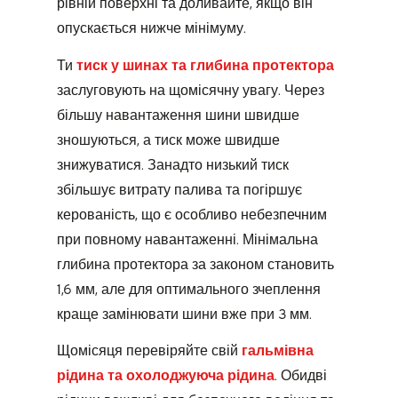
рівній поверхні та доливайте, якщо він
опускається нижче мінімуму.
Ти
тиск у шинах та глибина протектора
заслуговують на щомісячну увагу. Через
більшу навантаження шини швидше
зношуються, а тиск може швидше
знижуватися. Занадто низький тиск
збільшує витрату палива та погіршує
керованість, що є особливо небезпечним
при повному навантаженні. Мінімальна
глибина протектора за законом становить
1,6 мм, але для оптимального зчеплення
краще замінювати шини вже при 3 мм.
Щомісяця перевіряйте свій
гальмівна
рідина та охолоджуюча рідина
. Обидві