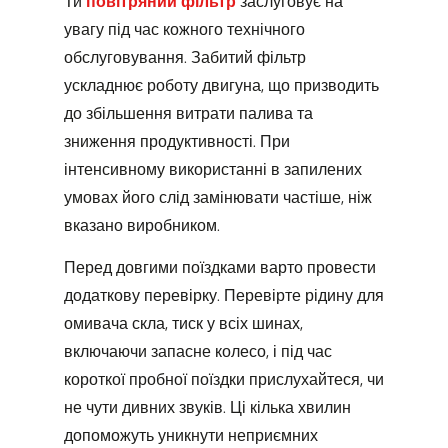
Ти
повітряний фільтр
заслуговує на
увагу під час кожного технічного
обслуговування. Забитий фільтр
ускладнює роботу двигуна, що призводить
до збільшення витрати палива та
зниження продуктивності. При
інтенсивному використанні в запилених
умовах його слід замінювати частіше, ніж
вказано виробником.
Перед довгими поїздками варто провести
додаткову перевірку. Перевірте рідину для
омивача скла, тиск у всіх шинах,
включаючи запасне колесо, і під час
короткої пробної поїздки прислухайтеся, чи
не чути дивних звуків. Ці кілька хвилин
допоможуть уникнути неприємних