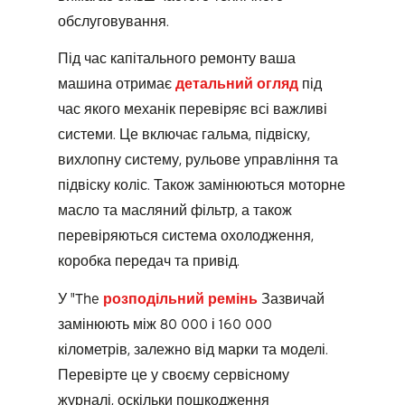
обслуговування.
Під час капітального ремонту ваша
машина отримає
детальний огляд
під
час якого механік перевіряє всі важливі
системи. Це включає гальма, підвіску,
вихлопну систему, рульове управління та
підвіску коліс. Також замінюються моторне
масло та масляний фільтр, а також
перевіряються система охолодження,
коробка передач та привід.
У "The
розподільний ремінь
Зазвичай
замінюють між 80 000 і 160 000
кілометрів, залежно від марки та моделі.
Перевірте це у своєму сервісному
журналі, оскільки пошкодження