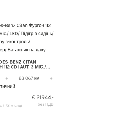
DES-BENZ CITAN
112 CDI AUT. 3 МІС./
ІДІГРІВ СИДІНЬ/
AY/ КРУЇЗ-КОНТРОЛЬ/
●
88 067 км
●
ЦІОНЕР/ БАГАЖНИК
тичний
ХУ
€ 21.944,-
без ПДВ
 / 72 місяці