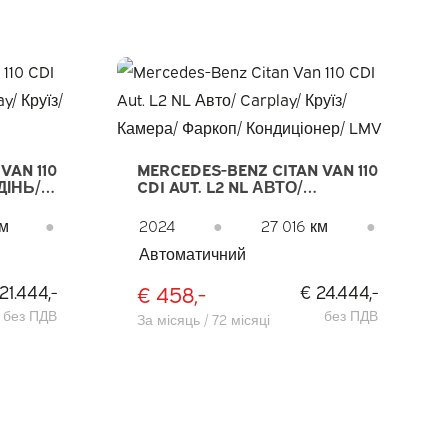
VAN 110
MERCEDES-BENZ CITAN VAN 110
ДІНЬ/
CDI AUT. L2 NL АВТО/
ЕРА/
CARPLAY/ КРУЇЗ/ КАМЕРА/
ФАРКОП/ КОНДИЦІОНЕР/
км
●
2024
●
27 016 км
●
LMV
Автоматичний
€ 458,-
21.444,-
€ 24.444,-
без ПДВ
без ПДВ
За місяць / 72 місяці