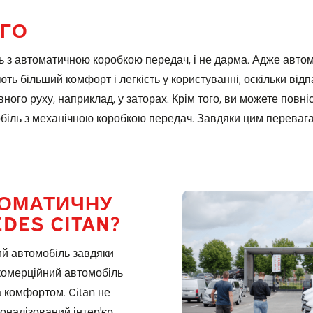
ОГО
з автоматичною коробкою передач, і не дарма. Адже автомат
ють більший комфорт і легкість у користуванні, оскільки від
ого руху, наприклад, у заторах. Крім того, ви можете повніс
мобіль з механічною коробкою передач. Завдяки цим переваг
ТОМАТИЧНУ
DES CITAN?
ий автомобіль завдяки
 комерційний автомобіль
 комфортом. Citan не
оналізований інтер'єр,