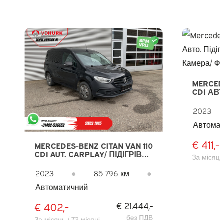
MERCED
CDI АВ
CARPLA
ФАРКО
2023
Автома
€ 411,-
MERCEDES-BENZ CITAN VAN 110
CDI AUT. CARPLAY/ ПІДІГРІВ
За місяць
СИДІНЬ/ КРУЇЗ/ КАМЕРА/
БУКСИРУВАЛЬНИЙ ГАК/
2023
●
85 796 км
●
КОНДИЦІОНЕР
Автоматичний
€ 402,-
€ 21.444,-
без ПДВ
За місяць / 72 місяці