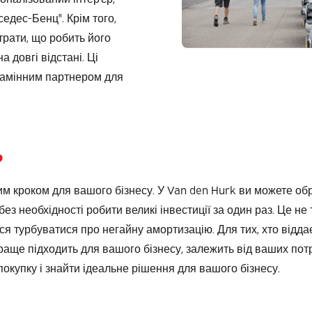
седес-Бенц". Крім того,
трати, що робить його
на довгі відстані. Ці
езамінним партнером для
?
 кроком для вашого бізнесу. У Van den Hurk ви можете обр
з необхідності робити великі інвестиції за один раз. Це не 
еться турбуватися про негайну амортизацію. Для тих, хто від
раще підходить для вашого бізнесу, залежить від ваших пот
окупку і знайти ідеальне рішення для вашого бізнесу.