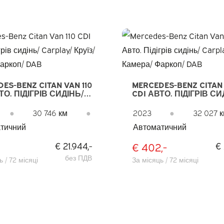
ES-BENZ CITAN VAN 110
MERCEDES-BENZ CITAN 
ТО. ПІДІГРІВ СИДІНЬ/
CDI АВТО. ПІДІГРІВ СИ
Y/ КРУЇЗ/ КАМЕРА/
CARPLAY/ КРУЇЗ/ КАМ
П/ DAB
ФАРКОП/ DAB
●
30 746 км
●
2023
●
32 027 
тичний
Автоматичний
€ 402,-
€ 21.944,-
€ 
без ПДВ
 / 72 місяці
За місяць / 72 місяці