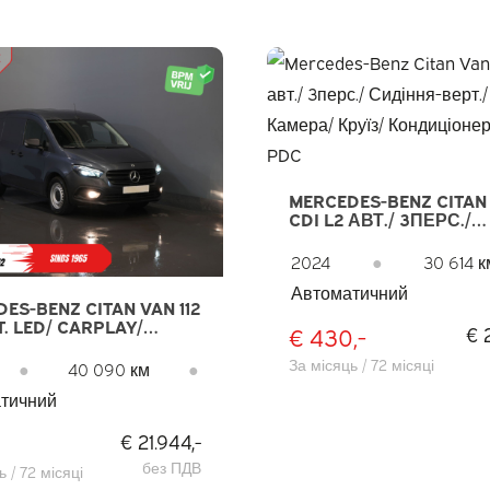
MERCEDES-BENZ CITAN 
CDI L2 АВТ./ 3ПЕРС./
СИДІННЯ-ВЕРТ./ CARP
КАМЕРА/ КРУЇЗ/
2024
●
30 614 к
КОНДИЦІОНЕР/ ФАРК
Автоматичний
PDC
ES-BENZ CITAN VAN 112
T. LED/ CARPLAY/
€ 430,-
€ 
/ СИДІННЯ З
ІВОМ/ КРУЇЗ/ КАМЕРА/
За місяць / 72 місяці
●
40 090 км
●
тичний
€ 21.944,-
без ПДВ
 / 72 місяці