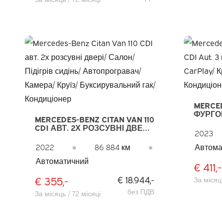
MERCE
ФУРГОН 
MERCEDES-BENZ CITAN VAN 110
LED/ П
CDI АВТ. 2Х РОЗСУВНІ ДВЕРІ/
CARPL
2023
САЛОН/ ПІДІГРІВ СИДІНЬ/
КОНДИ
АВТОПРОГРАВАЧ/ КАМЕРА/
2022
●
86 884 км
●
Автома
НА ДА
КРУЇЗ/ БУКСИРУВАЛЬНИЙ
Автоматичний
ГАК/ КОНДИЦІОНЕР
€ 411,-
€ 355,-
€ 18.944,-
За місяць
без ПДВ
За місяць / 72 місяці