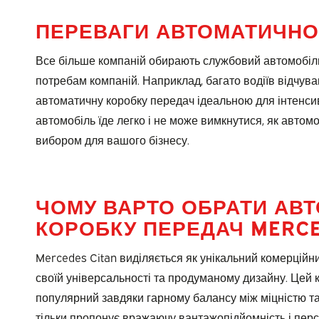
ПЕРЕВАГИ АВТОМАТИЧН
Все більше компаній обирають службовий автомобіль 
потребам компаній. Наприклад, багато водіїв відчува
автоматичну коробку передач ідеальною для інтенсивн
автомобіль їде легко і не може вимкнутися, як авто
вибором для вашого бізнесу.
ЧОМУ ВАРТО ОБРАТИ АВ
КОРОБКУ ПЕРЕДАЧ MERCE
Mercedes Citan виділяється як унікальний комерційн
своїй універсальності та продуманому дизайну. Цей
популярний завдяки гарному балансу між міцністю та
тільки пропонує вражаючу вантажопідйомність і перс