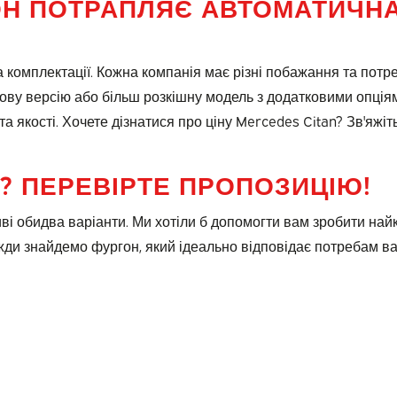
ОН ПОТРАПЛЯЄ АВТОМАТИЧН
а комплектації. Кожна компанія має різні побажання та потреб
зову версію або більш розкішну модель з додатковими опція
 якості. Хочете дізнатися про ціну Mercedes Citan? Зв'яжіт
N? ПЕРЕВІРТЕ ПРОПОЗИЦІЮ!
ві обидва варіанти. Ми хотіли б допомогти вам зробити най
вжди знайдемо фургон, який ідеально відповідає потребам ва