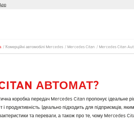
App
а
/
Комерційні автомобілі Mercedes
/
Mercedes Citan
/
Mercedes Citan Aut
CITAN АВТОМАТ?
чна коробка передач Mercedes Citan пропонує ідеальне рі
 і продуктивність. Ідеально підходить для підприємців, як
арактеристики та переваги, а також про те, чому Mercedes C