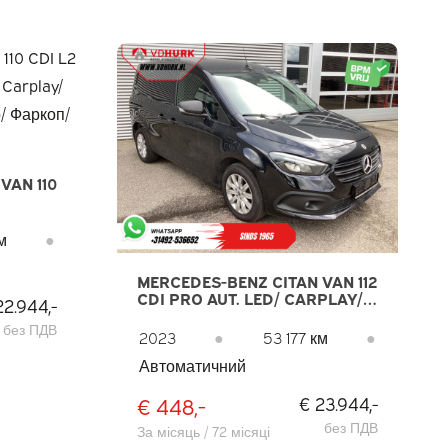
VAN 110
LAY/
м
●
ОП/
MERCEDES-BENZ CITAN VAN 112
CDI PRO AUT. LED/ CARPLAY/
22.944,-
КАМЕРА/ КЛІМАТ/ КРУЇЗ/
без ПДВ
ПІДІГРІВ СИДІНЬ/
2023
●
53 177 км
●
БУКСИРУВАЛЬНИЙ ГАК
Автоматичний
€ 448,-
€ 23.944,-
без ПДВ
За місяць / 72 місяці