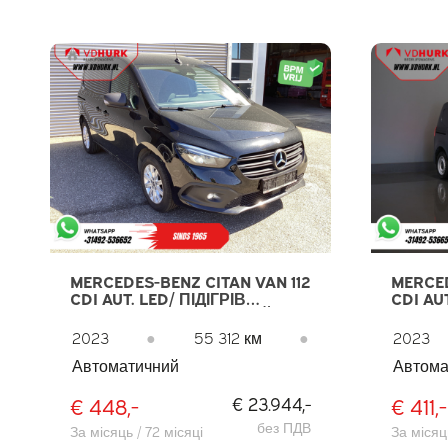
MERCEDES-BENZ CITAN VAN 112
MERCED
CDI AUT. LED/ ПІДІГРІВ
CDI AU
СИДІНЬ/ БЕЗКЛЮЧОВИЙ
3PERS.
ДОСТУП/ CARPLAY/ NAVI/
ПІДІГР
2023
●
55 312 км
●
2023
КЛІМАТ/ КАМЕРА/ LMV/
DAB
Автоматичний
Автома
ФАРКОП
€ 448,-
€ 411,-
€ 23.944,-
без ПДВ
За місяць / 72 місяці
За місяць