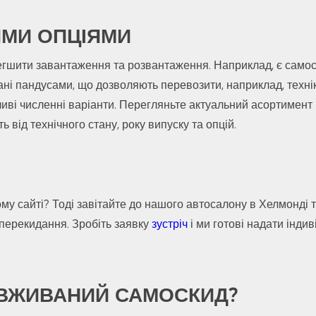
ИМИ ОПЦІЯМИ
гшити завантаження та розвантаження. Наприклад, є самоск
ані пандусами, що дозволяють перевозити, наприклад, технік
ві численні варіанти. Перегляньте актуальний асортимент 
від технічного стану, року випуску та опцій.
 сайті? Тоді завітайте до нашого автосалону в Хелмонді та
а перекидання. Зробіть заявку
зустріч
і ми готові надати інди
 ВЖИВАНИЙ САМОСКИД?