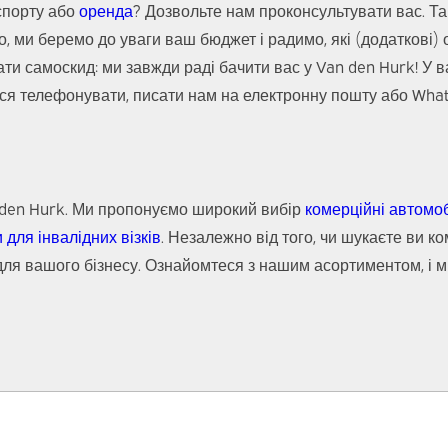
спорту або
оренда
? Дозвольте нам проконсультувати вас. Т
о, ми беремо до уваги ваш бюджет і радимо, які (додаткові) 
ати самоскид: ми завжди раді бачити вас у Van den Hurk! У
ся телефонувати, писати нам на електронну пошту або What
n den Hurk. Ми пропонуємо широкий вибір
комерційні автомоб
 для інвалідних візків
. Незалежно від того, чи шукаєте ви 
для вашого бізнесу. Ознайомтеся з нашим асортиментом, і ми