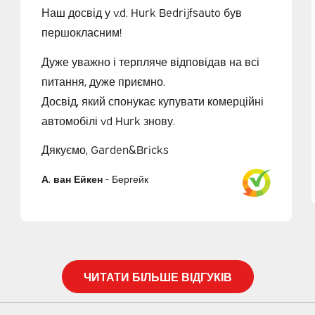
Наш досвід у v.d. Hurk Bedrijfsauto був
першокласним!
Дуже уважно і терпляче відповідав на всі
питання, дуже приємно.
Досвід, який спонукає купувати комерційні
автомобілі vd Hurk знову.
Дякуємо, Garden&Bricks
А. ван Ейкен
-
Бергейк
ЧИТАТИ БІЛЬШЕ ВІДГУКІВ