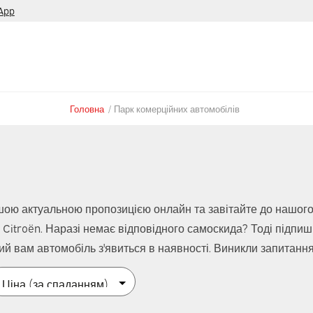
App
Головна
/
Парк комерційних автомобілів
шою актуальною пропозицією онлайн та завітайте до нашог
а Citroën. Наразі немає відповідного самоскида? Тоді підпи
ий вам автомобіль з'явиться в наявності. Виникли запитанн