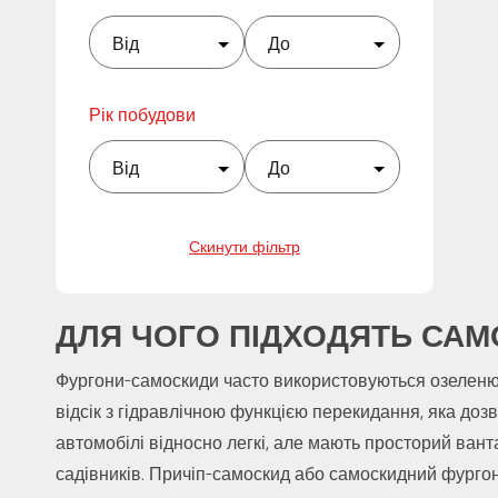
Рік побудови
Скинути фільтр
ДЛЯ ЧОГО ПІДХОДЯТЬ САМ
Фургони-самоскиди часто використовуються озеленю
відсік з гідравлічною функцією перекидання, яка дозв
автомобілі відносно легкі, але мають просторий вант
садівників. Причіп-самоскид або самоскидний фургон 