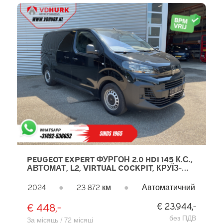
PEUGEOT EXPERT ФУРГОН 2.0 HDI 145 К.С.,
АВТОМАТ, L2, VIRTUAL COCKPIT, КРУЇЗ-
КОНТРОЛЬ, КОНДИЦІОНЕР, PDC, DAB
2024
●
23 872 км
●
Автоматичний
€ 448,-
€ 23.944,-
без ПДВ
За місяць / 72 місяці