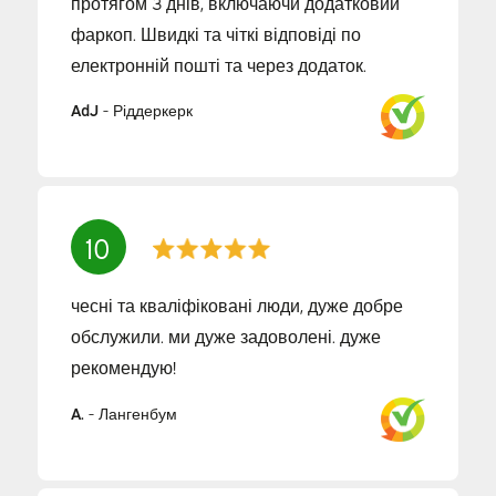
протягом 3 днів, включаючи додатковий
фаркоп. Швидкі та чіткі відповіді по
електронній пошті та через додаток.
AdJ
-
Ріддеркерк
10
чесні та кваліфіковані люди, дуже добре
обслужили. ми дуже задоволені. дуже
рекомендую!
A.
-
Лангенбум