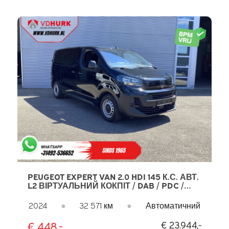
PEUGEOT EXPERT VAN 2.0 HDI 145 К.С. АВТ.
L2 ВІРТУАЛЬНИЙ КОКПІТ / DAB / PDC /
КРУЇЗ / AIRCO
2024
●
32 571 км
●
Автоматичний
€ 448,-
€ 23.944,-