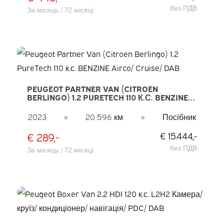
без ПДВ
За місяць / 72 місяці
PEUGEOT PARTNER VAN (CITROEN
BERLINGO) 1.2 PURETECH 110 К.С. BENZINE
AIRCO/ CRUISE/ DAB
2023
●
20 596 км
●
Посібник
€ 289,-
€ 15.444,-
без ПДВ
За місяць / 72 місяці