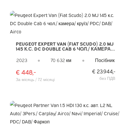
PEUGEOT EXPERT VAN (FIAT SCUDO) 2.0 MJ
145 К.С. DC DOUBLE CAB 6 ЧОЛ./ КАМЕРА/
КРУЇЗ/ PDC/ DAB/ AIRCO
2023
●
70 632 км
●
Посібник
€ 448,-
€ 23.944,-
без ПДВ
За місяць / 72 місяці