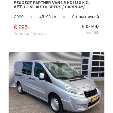
PEUGEOT PARTNER VAN 1.5 HDI 130 К.С.
АВТ. L2 NL AUTO/ 3PERS./ CARPLAY/
AIRCO/ NAVI/ IMPERIAL/ CRUISE/ PDC/
DAB/ ФАРКОП
2020
●
45 193 км
●
Автоматичний
€ 295,-
€ 15.744,-
без ПДВ
За місяць / 72 місяці