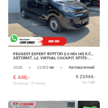
PEUGEOT EXPERT ФУРГОН 2.0 HDI 145 К.С.,
АВТОМАТ, L2, VIRTUAL COCKPIT, КРУЇЗ-
КОНТРОЛЬ, КОНДИЦІОНЕР, PDC, DAB
2024
●
23 872 км
●
Автоматичний
€ 448,-
€ 23.944,-
без ПДВ
За місяць / 72 місяці