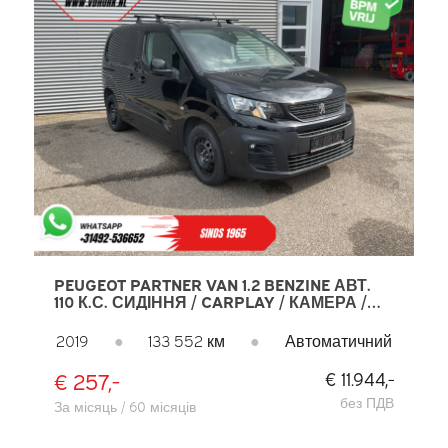
PEUGEOT PARTNER VAN 1.2 BENZINE АВТ.
110 К.С. СИДІННЯ / CARPLAY / КАМЕРА /
PDC / КЛІМАТ / КРУЇЗ / ФАРКОП / AIRCO
2019
●
133 552 км
●
Автоматичний
€ 257,-
€ 11.944,-
без ПДВ
За місяць / 60 місяців