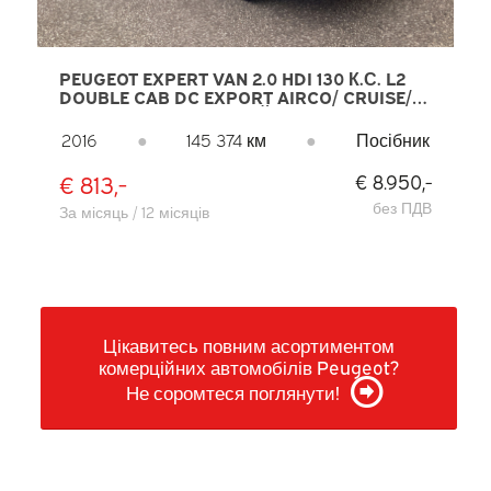
PEUGEOT EXPERT VAN 2.0 HDI 130 К.С. L2
DOUBLE CAB DC EXPORT AIRCO/ CRUISE/
NAVI/ PDC/ БУКСИРНИЙ ГАК
2016
●
145 374 км
●
Посібник
€ 813,-
€ 8.950,-
без ПДВ
За місяць / 12 місяців
Цікавитесь повним асортиментом
комерційних автомобілів Peugeot?
Не соромтеся поглянути!