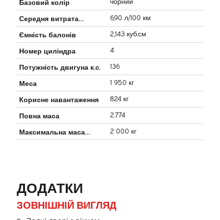
чорний
Базовий колір
6,90 л/100 км
Середня витрата
пального
2,143 куб.см
Ємність балонів
4
Номер циліндра
136
Потужність двигуна к.с.
1 950 кг
Меса
824 кг
Корисне навантаження
2.774
Повна маса
2 000 кг
Максимальна маса
буксира
ДОДАТКИ
ЗОВНІШНІЙ ВИГЛЯД