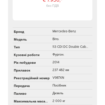
без ПДВ
Mercedes-Benz
Бренд
Віто.
Модель
113 CDI DC Double Cab
Тип
ЕКСПОРТ ТІЛЬКИ 20”
Фургон.
Кузовні роботи
LMV/ Airco/ PDC/ Фаркоп
2014
Рік побудови
237 482 км
Прилавок
V987XN
Реєстраційний номер
Посібник
Передача
Дизель
Паливо
2 000 кг
Максимальна маса