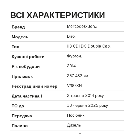
ВСІ ХАРАКТЕРИСТИКИ
Mercedes-Benz
Бренд
Віто.
Модель
113 CDI DC Double Cab
Тип
ЕКСПОРТ ТІЛЬКИ 20” LMV/
Фургон.
Кузовні роботи
Airco/ PDC/ Фаркоп
2014
Рік побудови
237 482 км
Прилавок
V987XN
Реєстраційний номер
2 травня 2014 року
Дата частина 1
30 червня 2026 року
ТО до
Посібник
Передача
Дизель
Паливо