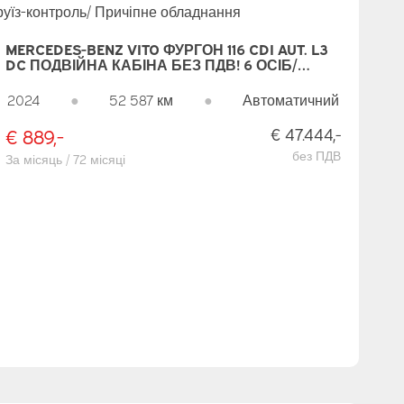
MERCEDES-BENZ VITO ФУРГОН 116 CDI AUT. L3
DC ПОДВІЙНА КАБІНА БЕЗ ПДВ! 6 ОСІБ/
2XРОЗСУВНІ ДВЕРІ/ LED/ ПІДІГРІВ СИДІНЬ/
270GR. ДВЕРІ/ CARPLAY/ КАМЕРА/ КРУЇЗ-
2024
●
52 587 км
●
Автоматичний
КОНТРОЛЬ/ ПРИЧІПНЕ ОБЛАДНАННЯ
€ 889,-
€ 47.444,-
без ПДВ
За місяць / 72 місяці