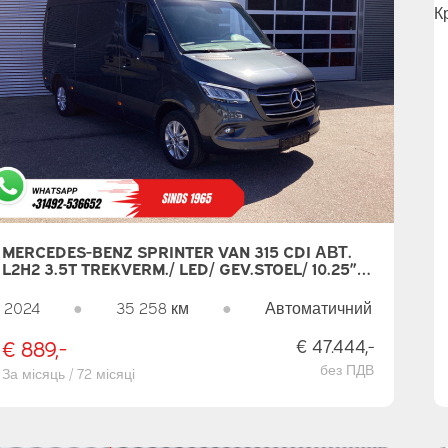
MERCEDES-BENZ SPRINTER VAN 315 CDI АВТ.
L2H2 3.5T TREKVERM./ LED/ GEV.STOEL/ 10.25”
MBUX/ КЛІМАТ/ STOELVERW./ CARPLAY/ NAVI/
CRUISE/ КАМЕРА/ PDC/ БУКСИРНИЙ ГАК
2024
●
35 258 км
●
Автоматичний
€ 889,-
€ 47.444,-
без ПДВ
За місяць / 72 місяці