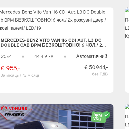
MERCEDES-BENZ VITO VAN 116 CDI AUT. L3 DC
DOUBLE CAB BPM БЕЗКОШТОВНО! 6 ЧОЛ./ 2Х
РОЗСУВНІ ДВЕРІ/ БІЧНІ ПАНЕЛІ/ LED/ 19" AMG/
СИДІННЯ/ 270ГРН. ДВЕРІ/ CARPLAY/ Ц.З.
2024
●
44 419 км
●
Автоматичний
€ 955,-
€ 50.944,-
без ПДВ
За місяць / 72 місяці