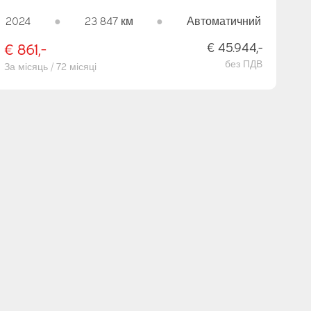
НАВІГАТОР/ КАМЕРА/ КРУЇЗ/ PDC
2024
●
23 847 км
●
Автоматичний
€ 861,-
€ 45.944,-
без ПДВ
За місяць / 72 місяці