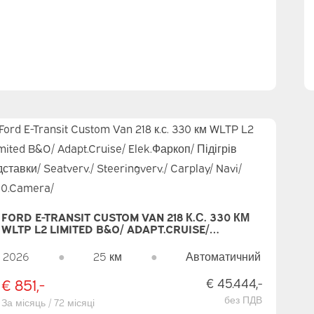
FORD E-TRANSIT CUSTOM VAN 218 К.С. 330 КМ
WLTP L2 LIMITED B&O/ ADAPT.CRUISE/
ELEK.ФАРКОП/ ПІДІГРІВ ПІДСТАВКИ/
SEATVERV./ STEERINGVERV./ CARPLAY/ NAVI/
2026
●
25 км
●
Автоматичний
360.CAMERA/
€ 851,-
€ 45.444,-
без ПДВ
За місяць / 72 місяці