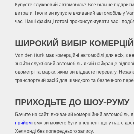
Купуєте службовий автомобіль? Все більше підприємц
витрати. І коли ви купуєте вживаний автомобіль у V
час. Наші фахівці готові проконсультувати вас і под
ШИРОКИЙ ВИБІР КОМЕРЦІЙ
Van den Hurk має комерційні автомобілі для всіх, з
знайти службовий автомобіль, який найкраще відповід
одометрі та марки, яким ви віддаєте перевагу. Незал
транспортний засіб для швидкого та безпечного пере
ПРИХОДЬТЕ ДО ШОУ-РУМУ
Бачите на сайті вживаний комерційний автомобіль, я
прийом
тому ви можете бути впевнені, що у нас є дос
Хелмонді без попереднього запису.