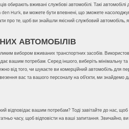
ів обирають вживані службові автомобілі. Такі автомобілі 
an den Hurk, ви можете бути впевнені, що зможете насолод
бати про те, щоб ви знайшли якісний службовий автомобіль, 
НИХ АВТОМОБІЛІВ
 великим вибором вживаних транспортних засобів. Використо
ає вашим потребам. Серед іншого, виберіть мінімальну та ма
ежно від того, чи шукаєте ви комерційний автомобіль для пе
везення вас та вашого персоналу на об'єкти, ми знайдемо д
кий відповідає вашим потребам? Тоді завітайте до нас, що
татньо часу, щоб відповісти на ваші запитання. Звичайно, в