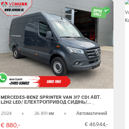
MERCEDES-BENZ SPRINTER VAN 317 CDI АВТ.
L2H2 LED/ ЕЛЕКТРОПРИВОД СИДІНЬ/
РЕГУЛЬОВАНЕ СИДІННЯ/ 270ГР.ДВЕРЕЙ/
НАВІГАТОР/ КАМЕРА/ КРУЇЗ/ КОНДИЦІОНЕР/
2024
●
36 891 км
●
Автоматичний
ЦЗП
€ 880,-
€ 46.944,-