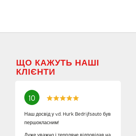
ЩО КАЖУТЬ НАШІ
КЛІЄНТИ
10
Наш досвід у v.d. Hurk Bedrijfsauto був
першокласним!
Дуже уважно і терпляче відповідав на