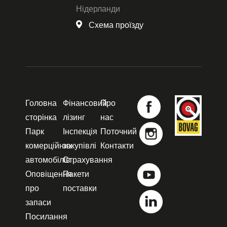
Нідерланди
Схема проїзду
Головна
Фінансовий
Про
сторінка
лізинг
нас
Парк
Інспекція
Поточний
комерційних
закупівлі
Контакти
автомобілів
Страхування
Оповіщення
Пакети
про
поставки
запаси
Посилання