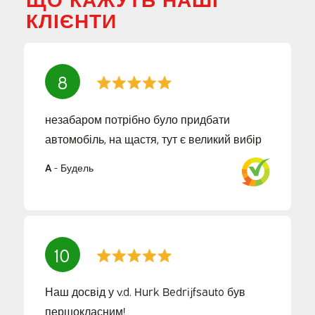
КЛІЄНТИ
8
незабаром потрібно було придбати
автомобіль, на щастя, тут є великий вибір
A
-
Будель
10
Наш досвід у v.d. Hurk Bedrijfsauto був
першокласним!