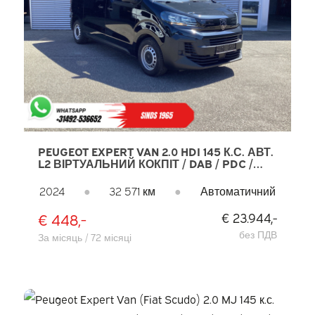
PEUGEOT EXPERT VAN 2.0 HDI 145 К.С. АВТ.
L2 ВІРТУАЛЬНИЙ КОКПІТ / DAB / PDC /
КРУЇЗ / AIRCO
2024
●
32 571 км
●
Автоматичний
€ 448,-
€ 23.944,-
без ПДВ
За місяць / 72 місяці