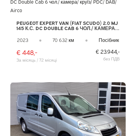
PEUGEOT EXPERT VAN (FIAT SCUDO) 2.0 MJ
145 К.С. DC DOUBLE CAB 6 ЧОЛ./ КАМЕРА/
КРУЇЗ/ PDC/ DAB/ AIRCO
2023
●
70 632 км
●
Посібник
€ 448,-
€ 23.944,-
без ПДВ
За місяць / 72 місяці