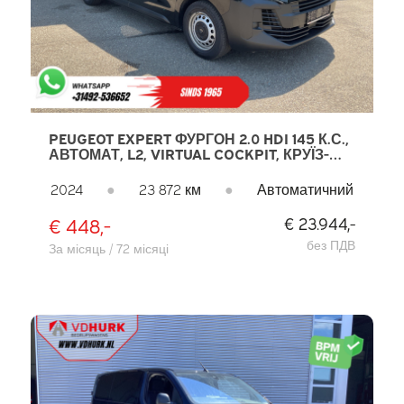
PEUGEOT EXPERT ФУРГОН 2.0 HDI 145 К.С.,
АВТОМАТ, L2, VIRTUAL COCKPIT, КРУЇЗ-
КОНТРОЛЬ, КОНДИЦІОНЕР, PDC, DAB
2024
●
23 872 км
●
Автоматичний
€ 448,-
€ 23.944,-
без ПДВ
За місяць / 72 місяці