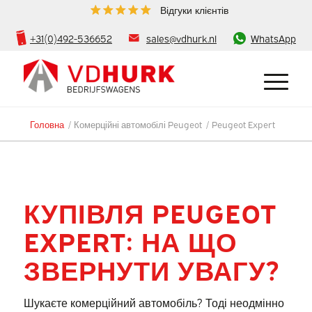
Відгуки клієнтів
+31(0)492-536652
sales@vdhurk.nl
WhatsApp
Головна
/
Комерційні автомобілі Peugeot
/
Peugeot Expert
КУПІВЛЯ PEUGEOT
EXPERT: НА ЩО
ЗВЕРНУТИ УВАГУ?
Шукаєте комерційний автомобіль? Тоді неодмінно